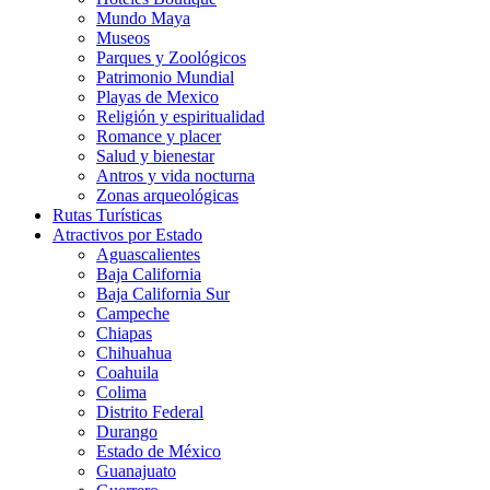
Mundo Maya
Museos
Parques y Zoológicos
Patrimonio Mundial
Playas de Mexico
Religión y espiritualidad
Romance y placer
Salud y bienestar
Antros y vida nocturna
Zonas arqueológicas
Rutas Turísticas
Atractivos por Estado
Aguascalientes
Baja California
Baja California Sur
Campeche
Chiapas
Chihuahua
Coahuila
Colima
Distrito Federal
Durango
Estado de México
Guanajuato