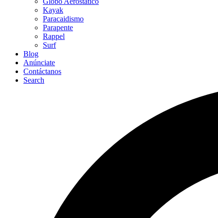
Globo Aerostático
Kayak
Paracaidismo
Parapente
Rappel
Surf
Blog
Anúnciate
Contáctanos
Search