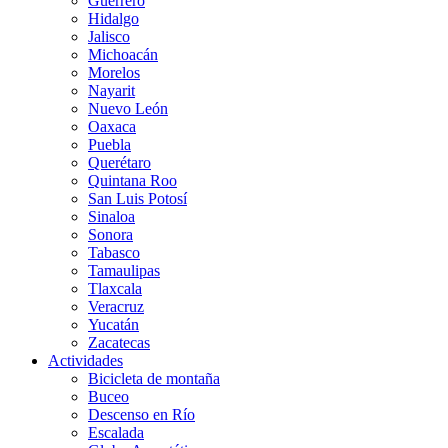
Guerrero
Hidalgo
Jalisco
Michoacán
Morelos
Nayarit
Nuevo León
Oaxaca
Puebla
Querétaro
Quintana Roo
San Luis Potosí
Sinaloa
Sonora
Tabasco
Tamaulipas
Tlaxcala
Veracruz
Yucatán
Zacatecas
Actividades
Bicicleta de montaña
Buceo
Descenso en Río
Escalada