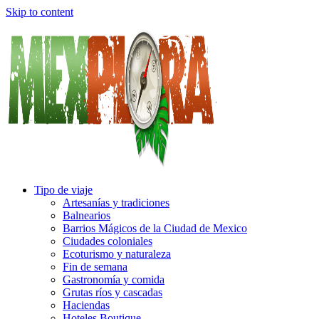
Skip to content
Tipo de viaje
Artesanías y tradiciones
Balnearios
Barrios Mágicos de la Ciudad de Mexico
Ciudades coloniales
Ecoturismo y naturaleza
Fin de semana
Gastronomía y comida
Grutas ríos y cascadas
Haciendas
Hoteles Boutique