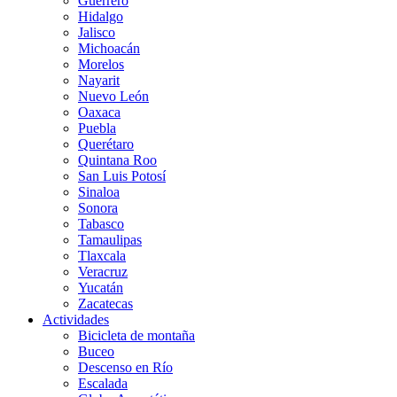
Guerrero
Hidalgo
Jalisco
Michoacán
Morelos
Nayarit
Nuevo León
Oaxaca
Puebla
Querétaro
Quintana Roo
San Luis Potosí
Sinaloa
Sonora
Tabasco
Tamaulipas
Tlaxcala
Veracruz
Yucatán
Zacatecas
Actividades
Bicicleta de montaña
Buceo
Descenso en Río
Escalada