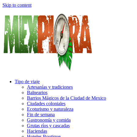
Skip to content
Tipo de viaje
Artesanías y tradiciones
Balnearios
Barrios Mágicos de la Ciudad de Mexico
Ciudades coloniales
Ecoturismo y naturaleza
Fin de semana
Gastronomía y comida
Grutas ríos y cascadas
Haciendas
Hoteles Boutique