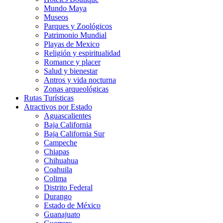
Mundo Maya
Museos
Parques y Zoológicos
Patrimonio Mundial
Playas de Mexico
Religión y espiritualidad
Romance y placer
Salud y bienestar
Antros y vida nocturna
Zonas arqueológicas
Rutas Turísticas
Atractivos por Estado
Aguascalientes
Baja California
Baja California Sur
Campeche
Chiapas
Chihuahua
Coahuila
Colima
Distrito Federal
Durango
Estado de México
Guanajuato