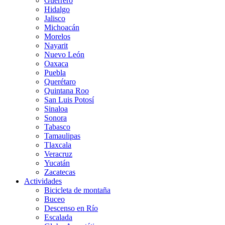
Guerrero
Hidalgo
Jalisco
Michoacán
Morelos
Nayarit
Nuevo León
Oaxaca
Puebla
Querétaro
Quintana Roo
San Luis Potosí
Sinaloa
Sonora
Tabasco
Tamaulipas
Tlaxcala
Veracruz
Yucatán
Zacatecas
Actividades
Bicicleta de montaña
Buceo
Descenso en Río
Escalada