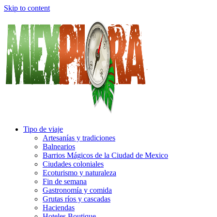
Skip to content
Tipo de viaje
Artesanías y tradiciones
Balnearios
Barrios Mágicos de la Ciudad de Mexico
Ciudades coloniales
Ecoturismo y naturaleza
Fin de semana
Gastronomía y comida
Grutas ríos y cascadas
Haciendas
Hoteles Boutique