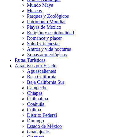
Mundo Maya
Museos
Parques y Zoológicos
Patrimonio Mundial
Playas de Mexico
Religión y espiritualidad
Romance y placer
Salud y bienestar
Antros y vida nocturna
Zonas arqueológicas
Rutas Turísticas
Atractivos por Estado
Aguascalientes
Baja California
Baja California Sur
Campeche
Chiapas
Chihuahua
Coahuila
Colima
Distrito Federal
Durango
Estado de México
Guanajuato