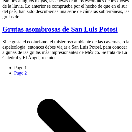
Para los antiguos mayas, las cuevas eran los escondites de los dioses
de la lluvia. Lo anterior se comprueba por el hecho de que en el sur
del país, han sido descubiertas una serie de cámaras subterráneas, las
grutas de…
Grutas asombrosas de San Luis Potosí
Si te gusta el ecoturismo, el misterioso ambiente de las cavernas, o la
espeleología, entonces debes viajar a San Luis Potosí, para conocer
algunas de las grutas más impresionantes de México. Se trata de La
Catedral y El Ángel, recintos…
Page
1
Page
2