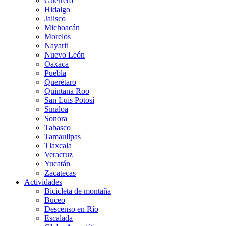
Guerrero
Hidalgo
Jalisco
Michoacán
Morelos
Nayarit
Nuevo León
Oaxaca
Puebla
Querétaro
Quintana Roo
San Luis Potosí
Sinaloa
Sonora
Tabasco
Tamaulipas
Tlaxcala
Veracruz
Yucatán
Zacatecas
Actividades
Bicicleta de montaña
Buceo
Descenso en Río
Escalada