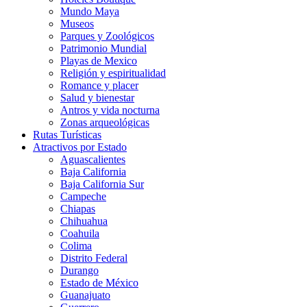
Mundo Maya
Museos
Parques y Zoológicos
Patrimonio Mundial
Playas de Mexico
Religión y espiritualidad
Romance y placer
Salud y bienestar
Antros y vida nocturna
Zonas arqueológicas
Rutas Turísticas
Atractivos por Estado
Aguascalientes
Baja California
Baja California Sur
Campeche
Chiapas
Chihuahua
Coahuila
Colima
Distrito Federal
Durango
Estado de México
Guanajuato