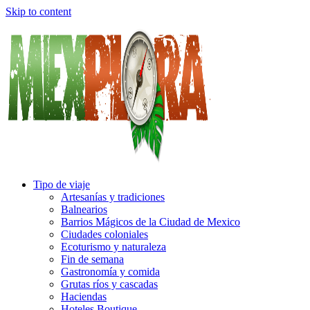
Skip to content
Tipo de viaje
Artesanías y tradiciones
Balnearios
Barrios Mágicos de la Ciudad de Mexico
Ciudades coloniales
Ecoturismo y naturaleza
Fin de semana
Gastronomía y comida
Grutas ríos y cascadas
Haciendas
Hoteles Boutique