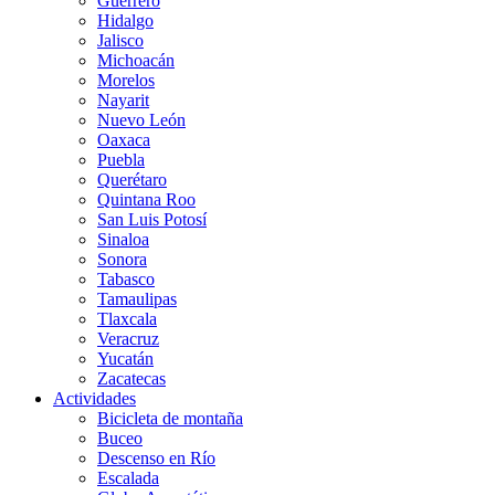
Guerrero
Hidalgo
Jalisco
Michoacán
Morelos
Nayarit
Nuevo León
Oaxaca
Puebla
Querétaro
Quintana Roo
San Luis Potosí
Sinaloa
Sonora
Tabasco
Tamaulipas
Tlaxcala
Veracruz
Yucatán
Zacatecas
Actividades
Bicicleta de montaña
Buceo
Descenso en Río
Escalada