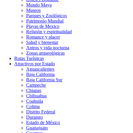
Mundo Maya
Museos
Parques y Zoológicos
Patrimonio Mundial
Playas de Mexico
Religión y espiritualidad
Romance y placer
Salud y bienestar
Antros y vida nocturna
Zonas arqueológicas
Rutas Turísticas
Atractivos por Estado
Aguascalientes
Baja California
Baja California Sur
Campeche
Chiapas
Chihuahua
Coahuila
Colima
Distrito Federal
Durango
Estado de México
Guanajuato