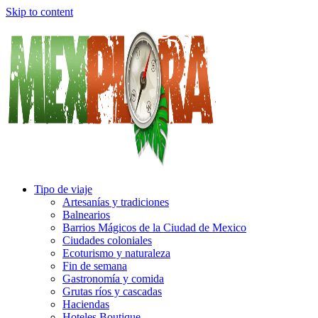
Skip to content
Tipo de viaje
Artesanías y tradiciones
Balnearios
Barrios Mágicos de la Ciudad de Mexico
Ciudades coloniales
Ecoturismo y naturaleza
Fin de semana
Gastronomía y comida
Grutas ríos y cascadas
Haciendas
Hoteles Boutique