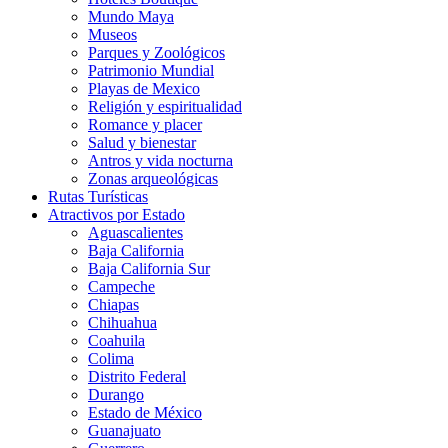
Mundo Maya
Museos
Parques y Zoológicos
Patrimonio Mundial
Playas de Mexico
Religión y espiritualidad
Romance y placer
Salud y bienestar
Antros y vida nocturna
Zonas arqueológicas
Rutas Turísticas
Atractivos por Estado
Aguascalientes
Baja California
Baja California Sur
Campeche
Chiapas
Chihuahua
Coahuila
Colima
Distrito Federal
Durango
Estado de México
Guanajuato