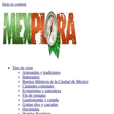
Skip to content
Tipo de viaje
Artesanías y tradiciones
Balnearios
Barrios Mágicos de la Ciudad de Mexico
Ciudades coloniales
Ecoturismo y naturaleza
Fin de semana
Gastronomía y comida
Grutas ríos y cascadas
Haciendas
Hoteles Boutique