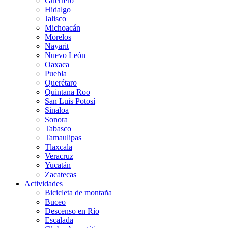
Guerrero
Hidalgo
Jalisco
Michoacán
Morelos
Nayarit
Nuevo León
Oaxaca
Puebla
Querétaro
Quintana Roo
San Luis Potosí
Sinaloa
Sonora
Tabasco
Tamaulipas
Tlaxcala
Veracruz
Yucatán
Zacatecas
Actividades
Bicicleta de montaña
Buceo
Descenso en Río
Escalada