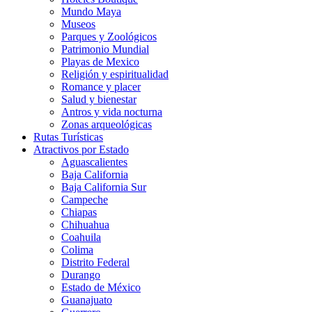
Mundo Maya
Museos
Parques y Zoológicos
Patrimonio Mundial
Playas de Mexico
Religión y espiritualidad
Romance y placer
Salud y bienestar
Antros y vida nocturna
Zonas arqueológicas
Rutas Turísticas
Atractivos por Estado
Aguascalientes
Baja California
Baja California Sur
Campeche
Chiapas
Chihuahua
Coahuila
Colima
Distrito Federal
Durango
Estado de México
Guanajuato