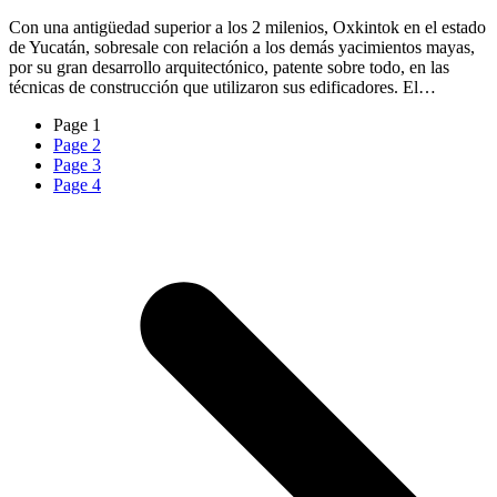
Con una antigüedad superior a los 2 milenios, Oxkintok en el estado
de Yucatán, sobresale con relación a los demás yacimientos mayas,
por su gran desarrollo arquitectónico, patente sobre todo, en las
técnicas de construcción que utilizaron sus edificadores. El…
Page
1
Page
2
Page
3
Page
4