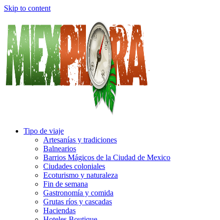
Skip to content
Tipo de viaje
Artesanías y tradiciones
Balnearios
Barrios Mágicos de la Ciudad de Mexico
Ciudades coloniales
Ecoturismo y naturaleza
Fin de semana
Gastronomía y comida
Grutas ríos y cascadas
Haciendas
Hoteles Boutique