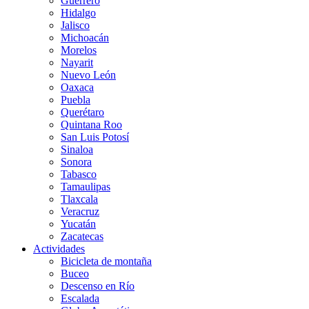
Guerrero
Hidalgo
Jalisco
Michoacán
Morelos
Nayarit
Nuevo León
Oaxaca
Puebla
Querétaro
Quintana Roo
San Luis Potosí
Sinaloa
Sonora
Tabasco
Tamaulipas
Tlaxcala
Veracruz
Yucatán
Zacatecas
Actividades
Bicicleta de montaña
Buceo
Descenso en Río
Escalada