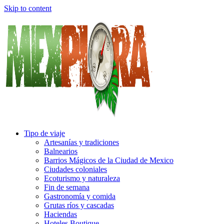
Skip to content
Tipo de viaje
Artesanías y tradiciones
Balnearios
Barrios Mágicos de la Ciudad de Mexico
Ciudades coloniales
Ecoturismo y naturaleza
Fin de semana
Gastronomía y comida
Grutas ríos y cascadas
Haciendas
Hoteles Boutique