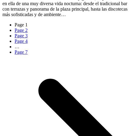
en ella de una muy diversa vida nocturna: desde el tradicional bar
con terrazas y panorama de la plaza principal, hasta las discotecas
más sofisticadas y de ambiente…
Page
1
Page
2
Page
3
Page
4
…
Page
7