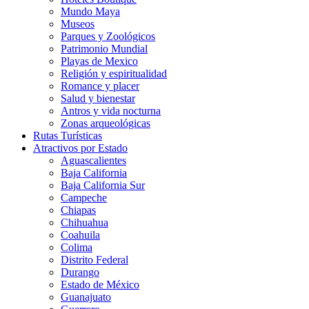
Mundo Maya
Museos
Parques y Zoológicos
Patrimonio Mundial
Playas de Mexico
Religión y espiritualidad
Romance y placer
Salud y bienestar
Antros y vida nocturna
Zonas arqueológicas
Rutas Turísticas
Atractivos por Estado
Aguascalientes
Baja California
Baja California Sur
Campeche
Chiapas
Chihuahua
Coahuila
Colima
Distrito Federal
Durango
Estado de México
Guanajuato