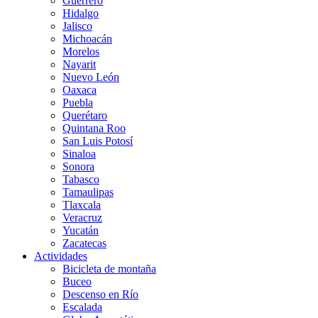
Guerrero
Hidalgo
Jalisco
Michoacán
Morelos
Nayarit
Nuevo León
Oaxaca
Puebla
Querétaro
Quintana Roo
San Luis Potosí
Sinaloa
Sonora
Tabasco
Tamaulipas
Tlaxcala
Veracruz
Yucatán
Zacatecas
Actividades
Bicicleta de montaña
Buceo
Descenso en Río
Escalada