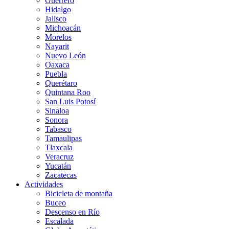
Guerrero
Hidalgo
Jalisco
Michoacán
Morelos
Nayarit
Nuevo León
Oaxaca
Puebla
Querétaro
Quintana Roo
San Luis Potosí
Sinaloa
Sonora
Tabasco
Tamaulipas
Tlaxcala
Veracruz
Yucatán
Zacatecas
Actividades
Bicicleta de montaña
Buceo
Descenso en Río
Escalada