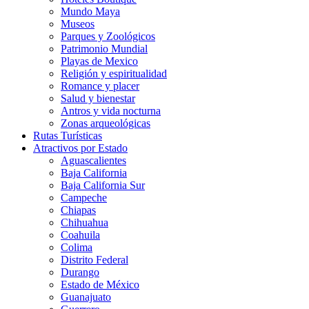
Mundo Maya
Museos
Parques y Zoológicos
Patrimonio Mundial
Playas de Mexico
Religión y espiritualidad
Romance y placer
Salud y bienestar
Antros y vida nocturna
Zonas arqueológicas
Rutas Turísticas
Atractivos por Estado
Aguascalientes
Baja California
Baja California Sur
Campeche
Chiapas
Chihuahua
Coahuila
Colima
Distrito Federal
Durango
Estado de México
Guanajuato