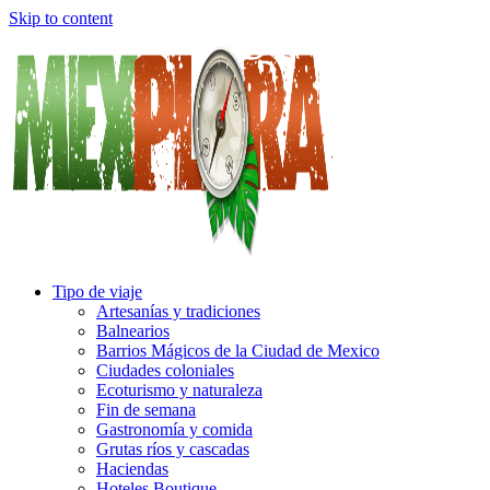
Skip to content
Tipo de viaje
Artesanías y tradiciones
Balnearios
Barrios Mágicos de la Ciudad de Mexico
Ciudades coloniales
Ecoturismo y naturaleza
Fin de semana
Gastronomía y comida
Grutas ríos y cascadas
Haciendas
Hoteles Boutique