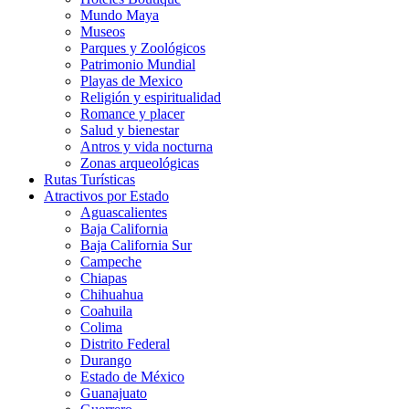
Mundo Maya
Museos
Parques y Zoológicos
Patrimonio Mundial
Playas de Mexico
Religión y espiritualidad
Romance y placer
Salud y bienestar
Antros y vida nocturna
Zonas arqueológicas
Rutas Turísticas
Atractivos por Estado
Aguascalientes
Baja California
Baja California Sur
Campeche
Chiapas
Chihuahua
Coahuila
Colima
Distrito Federal
Durango
Estado de México
Guanajuato