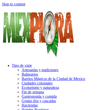
Skip to content
Tipo de viaje
Artesanías y tradiciones
Balnearios
Barrios Mágicos de la Ciudad de Mexico
Ciudades coloniales
Ecoturismo y naturaleza
Fin de semana
Gastronomía y comida
Grutas ríos y cascadas
Haciendas
Hoteles Boutique