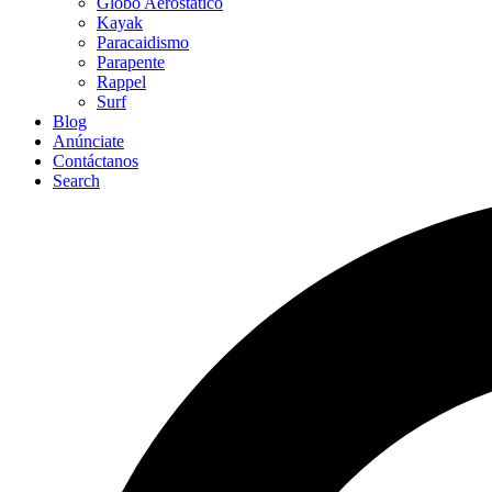
Globo Aerostático
Kayak
Paracaidismo
Parapente
Rappel
Surf
Blog
Anúnciate
Contáctanos
Search