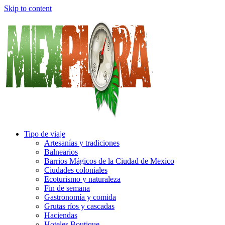
Skip to content
Tipo de viaje
Artesanías y tradiciones
Balnearios
Barrios Mágicos de la Ciudad de Mexico
Ciudades coloniales
Ecoturismo y naturaleza
Fin de semana
Gastronomía y comida
Grutas ríos y cascadas
Haciendas
Hoteles Boutique