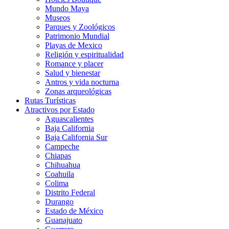
Mundo Maya
Museos
Parques y Zoológicos
Patrimonio Mundial
Playas de Mexico
Religión y espiritualidad
Romance y placer
Salud y bienestar
Antros y vida nocturna
Zonas arqueológicas
Rutas Turísticas
Atractivos por Estado
Aguascalientes
Baja California
Baja California Sur
Campeche
Chiapas
Chihuahua
Coahuila
Colima
Distrito Federal
Durango
Estado de México
Guanajuato