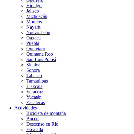
Guerrero
Hidalgo
Jalisco
Michoacán
Morelos
Nayarit
Nuevo León
Oaxaca
Puebla
Querétaro
Quintana Roo
San Luis Potosí
Sinaloa
Sonora
Tabasco
Tamaulipas
Tlaxcala
Veracruz
Yucatán
Zacatecas
Actividades
Bicicleta de montaña
Buceo
Descenso en Río
Escalada