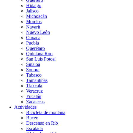
Guerrero
Hidalgo
Jalisco
Michoacán
Morelos
Nayarit
Nuevo León
Oaxaca
Puebla
Querétaro
Quintana Roo
San Luis Potosí
Sinaloa
Sonora
Tabasco
Tamaulipas
Tlaxcala
Veracruz
Yucatán
Zacatecas
Actividades
Bicicleta de montaña
Buceo
Descenso en Río
Escalada