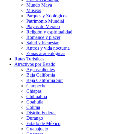
Mundo Maya
Museos
Parques y Zoológicos
Patrimonio Mundial
Playas de Mexico
Religión y espiritualidad
Romance y placer
Salud y bienestar
Antros y vida nocturna
Zonas arqueológicas
Rutas Turísticas
Atractivos por Estado
Aguascalientes
Baja California
Baja California Sur
Campeche
Chiapas
Chihuahua
Coahuila
Colima
Distrito Federal
Durango
Estado de México
Guanajuato