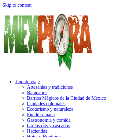
Skip to content
Tipo de viaje
Artesanías y tradiciones
Balnearios
Barrios Mágicos de la Ciudad de Mexico
Ciudades coloniales
Ecoturismo y naturaleza
Fin de semana
Gastronomía y comida
Grutas ríos y cascadas
Haciendas
Hoteles Boutique