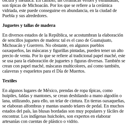
oscura y metálica. En cambio, las cerámicas verdes y esmaltadas,
son típicas de Michoacán. Por los que se refiere a la cerámica
vidriada, este puede conseguirse en abundancia, en la ciudad de
Puebla y sus alrededores.
Juguetes y tallas de madera
En diversos estados de la República, se acostumbran la elaboración
de sencillos juguetes de madera: tal es el caso de Guanajuato,
Michoacán y Guerrero. No obstante, en algunos pueblos
oaxaqueños, las máscaras y figurillas pintadas, pueden tener un alto
precio de venta. Por lo que se refiere al tradicional papel maché, este
se usa para la elaboración de juguetes y figuras diversas. También se
crean con papel maché, máscaras multicolores, así como también,
calaveras y esqueletos para el Día de Muertos.
Textiles
En algunos lugares de México, prendas de ropa típicas, como
huipiles, faldas y mantones, se crean deshilando a mano algodón o
lana, utilizando, para ello, un telar de cintura. En tierras oaxaqueñas,
se elaboran alfombras y mantas usando telares de pedal. En muchos
estados del país, las blusas bordadas son muy populares y fáciles de
encontrar. Los indígenas huicholes, son expertos en elaborar
artesanías con cuentas de plástico o vidrio.