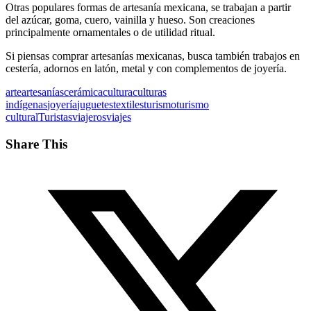
Otras populares formas de artesanía mexicana, se trabajan a partir
del azúcar, goma, cuero, vainilla y hueso. Son creaciones
principalmente ornamentales o de utilidad ritual.
Si piensas comprar artesanías mexicanas, busca también trabajos en
cestería, adornos en latón, metal y con complementos de joyería.
arte
artesanías
cerámica
cultura
culturas
indígenas
joyería
juguetes
textiles
turismo
turismo
cultural
Turistas
viajeros
viajes
Share This