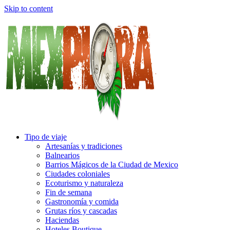
Skip to content
Tipo de viaje
Artesanías y tradiciones
Balnearios
Barrios Mágicos de la Ciudad de Mexico
Ciudades coloniales
Ecoturismo y naturaleza
Fin de semana
Gastronomía y comida
Grutas ríos y cascadas
Haciendas
Hoteles Boutique