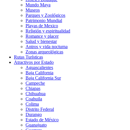
Mundo Maya
Museos
Parques y Zoológicos
Patrimonio Mundial
Playas de Mexico
Religión y espiritualidad
Romance y placer
Salud y bienestar
Antros y vida nocturna
Zonas arqueológicas
Rutas Turísticas
Atractivos por Estado
Aguascalientes
Baja California
Baja California Sur
Campeche
Chiapas
Chihuahua
Coahuila
Colima
Distrito Federal
Durango
Estado de México
Guanajuato