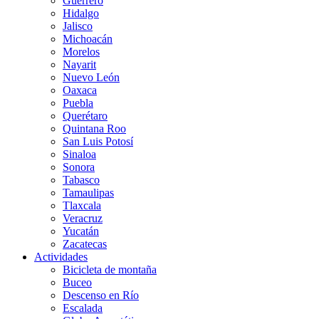
Guerrero
Hidalgo
Jalisco
Michoacán
Morelos
Nayarit
Nuevo León
Oaxaca
Puebla
Querétaro
Quintana Roo
San Luis Potosí
Sinaloa
Sonora
Tabasco
Tamaulipas
Tlaxcala
Veracruz
Yucatán
Zacatecas
Actividades
Bicicleta de montaña
Buceo
Descenso en Río
Escalada