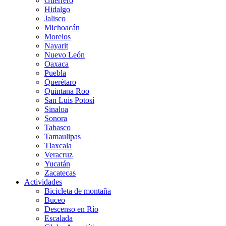
Guerrero
Hidalgo
Jalisco
Michoacán
Morelos
Nayarit
Nuevo León
Oaxaca
Puebla
Querétaro
Quintana Roo
San Luis Potosí
Sinaloa
Sonora
Tabasco
Tamaulipas
Tlaxcala
Veracruz
Yucatán
Zacatecas
Actividades
Bicicleta de montaña
Buceo
Descenso en Río
Escalada