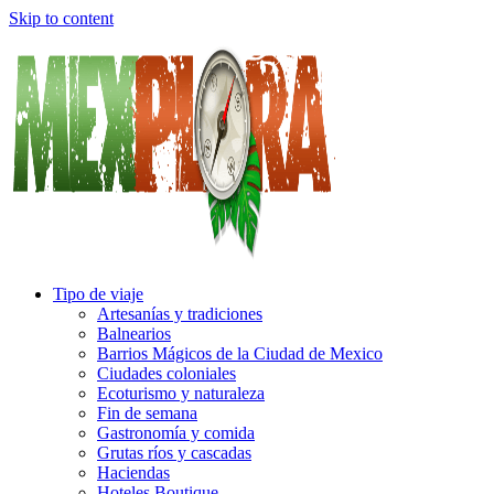
Skip to content
Tipo de viaje
Artesanías y tradiciones
Balnearios
Barrios Mágicos de la Ciudad de Mexico
Ciudades coloniales
Ecoturismo y naturaleza
Fin de semana
Gastronomía y comida
Grutas ríos y cascadas
Haciendas
Hoteles Boutique