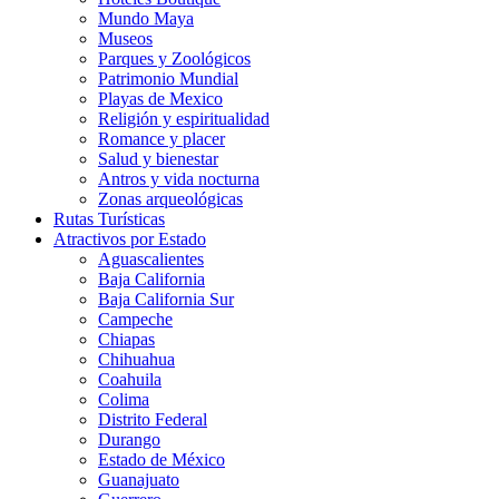
Mundo Maya
Museos
Parques y Zoológicos
Patrimonio Mundial
Playas de Mexico
Religión y espiritualidad
Romance y placer
Salud y bienestar
Antros y vida nocturna
Zonas arqueológicas
Rutas Turísticas
Atractivos por Estado
Aguascalientes
Baja California
Baja California Sur
Campeche
Chiapas
Chihuahua
Coahuila
Colima
Distrito Federal
Durango
Estado de México
Guanajuato