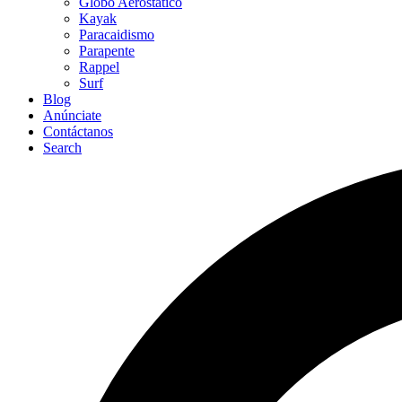
Globo Aerostático
Kayak
Paracaidismo
Parapente
Rappel
Surf
Blog
Anúnciate
Contáctanos
Search