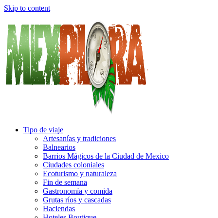
Skip to content
Tipo de viaje
Artesanías y tradiciones
Balnearios
Barrios Mágicos de la Ciudad de Mexico
Ciudades coloniales
Ecoturismo y naturaleza
Fin de semana
Gastronomía y comida
Grutas ríos y cascadas
Haciendas
Hoteles Boutique