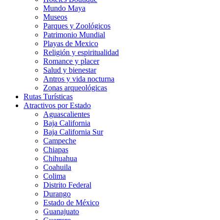
Mundo Maya
Museos
Parques y Zoológicos
Patrimonio Mundial
Playas de Mexico
Religión y espiritualidad
Romance y placer
Salud y bienestar
Antros y vida nocturna
Zonas arqueológicas
Rutas Turísticas
Atractivos por Estado
Aguascalientes
Baja California
Baja California Sur
Campeche
Chiapas
Chihuahua
Coahuila
Colima
Distrito Federal
Durango
Estado de México
Guanajuato