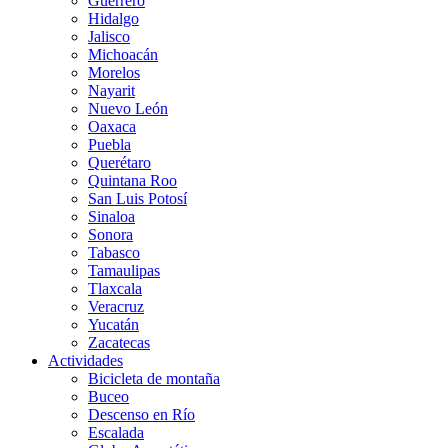
Guerrero
Hidalgo
Jalisco
Michoacán
Morelos
Nayarit
Nuevo León
Oaxaca
Puebla
Querétaro
Quintana Roo
San Luis Potosí
Sinaloa
Sonora
Tabasco
Tamaulipas
Tlaxcala
Veracruz
Yucatán
Zacatecas
Actividades
Bicicleta de montaña
Buceo
Descenso en Río
Escalada