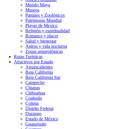
Mundo Maya
Museos
Parques y Zoológicos
Patrimonio Mundial
Playas de Mexico
Religión y espiritualidad
Romance y placer
Salud y bienestar
Antros y vida nocturna
Zonas arqueológicas
Rutas Turísticas
Atractivos por Estado
Aguascalientes
Baja California
Baja California Sur
Campeche
Chiapas
Chihuahua
Coahuila
Colima
Distrito Federal
Durango
Estado de México
Guanajuato