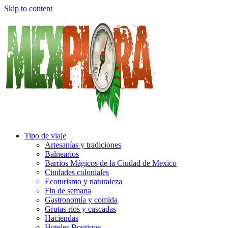
Skip to content
Tipo de viaje
Artesanías y tradiciones
Balnearios
Barrios Mágicos de la Ciudad de Mexico
Ciudades coloniales
Ecoturismo y naturaleza
Fin de semana
Gastronomía y comida
Grutas ríos y cascadas
Haciendas
Hoteles Boutique