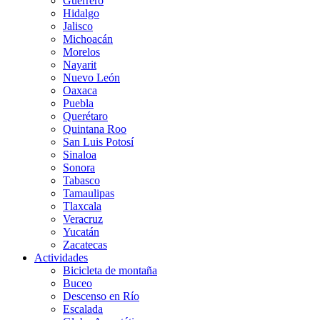
Guerrero
Hidalgo
Jalisco
Michoacán
Morelos
Nayarit
Nuevo León
Oaxaca
Puebla
Querétaro
Quintana Roo
San Luis Potosí
Sinaloa
Sonora
Tabasco
Tamaulipas
Tlaxcala
Veracruz
Yucatán
Zacatecas
Actividades
Bicicleta de montaña
Buceo
Descenso en Río
Escalada