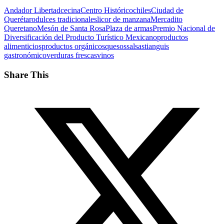
Andador Libertad
cecina
Centro Histórico
chiles
Ciudad de
Querétaro
dulces tradicionales
licor de manzana
Mercadito
Queretano
Mesón de Santa Rosa
Plaza de armas
Premio Nacional de
Diversificación del Producto Turístico Mexicano
productos
alimenticios
productos orgánicos
quesos
salsas
tianguis
gastronómico
verduras frescas
vinos
Share This