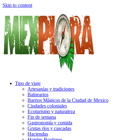
Skip to content
Tipo de viaje
Artesanías y tradiciones
Balnearios
Barrios Mágicos de la Ciudad de Mexico
Ciudades coloniales
Ecoturismo y naturaleza
Fin de semana
Gastronomía y comida
Grutas ríos y cascadas
Haciendas
Hoteles Boutique