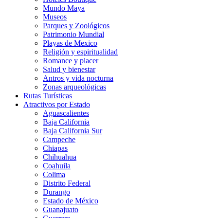
Mundo Maya
Museos
Parques y Zoológicos
Patrimonio Mundial
Playas de Mexico
Religión y espiritualidad
Romance y placer
Salud y bienestar
Antros y vida nocturna
Zonas arqueológicas
Rutas Turísticas
Atractivos por Estado
Aguascalientes
Baja California
Baja California Sur
Campeche
Chiapas
Chihuahua
Coahuila
Colima
Distrito Federal
Durango
Estado de México
Guanajuato