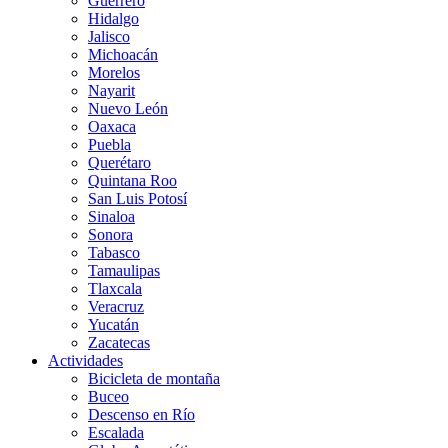
Guerrero
Hidalgo
Jalisco
Michoacán
Morelos
Nayarit
Nuevo León
Oaxaca
Puebla
Querétaro
Quintana Roo
San Luis Potosí
Sinaloa
Sonora
Tabasco
Tamaulipas
Tlaxcala
Veracruz
Yucatán
Zacatecas
Actividades
Bicicleta de montaña
Buceo
Descenso en Río
Escalada