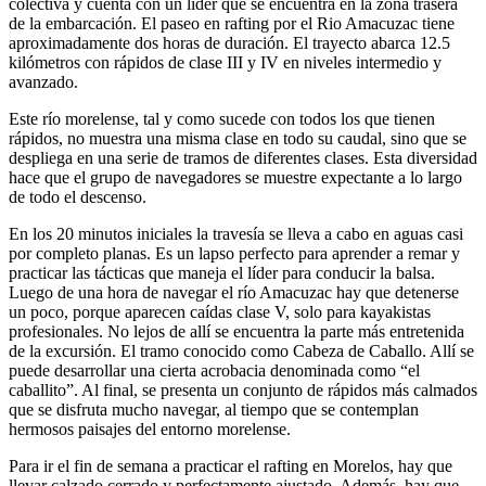
colectiva y cuenta con un líder que se encuentra en la zona trasera
de la embarcación. El paseo en rafting por el Rio Amacuzac tiene
aproximadamente dos horas de duración. El trayecto abarca 12.5
kilómetros con rápidos de clase III y IV en niveles intermedio y
avanzado.
Este río morelense, tal y como sucede con todos los que tienen
rápidos, no muestra una misma clase en todo su caudal, sino que se
despliega en una serie de tramos de diferentes clases. Esta diversidad
hace que el grupo de navegadores se muestre expectante a lo largo
de todo el descenso.
En los 20 minutos iniciales la travesía se lleva a cabo en aguas casi
por completo planas. Es un lapso perfecto para aprender a remar y
practicar las tácticas que maneja el líder para conducir la balsa.
Luego de una hora de navegar el río Amacuzac hay que detenerse
un poco, porque aparecen caídas clase V, solo para kayakistas
profesionales. No lejos de allí se encuentra la parte más entretenida
de la excursión. El tramo conocido como Cabeza de Caballo. Allí se
puede desarrollar una cierta acrobacia denominada como “el
caballito”. Al final, se presenta un conjunto de rápidos más calmados
que se disfruta mucho navegar, al tiempo que se contemplan
hermosos paisajes del entorno morelense.
Para ir el fin de semana a practicar el rafting en Morelos, hay que
llevar calzado cerrado y perfectamente ajustado. Además, hay que