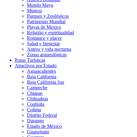
Mundo Maya
Museos
Parques y Zoológicos
Patrimonio Mundial
Playas de Mexico
Religión y espiritualidad
Romance y placer
Salud y bienestar
Antros y vida nocturna
Zonas arqueológicas
Rutas Turísticas
Atractivos por Estado
Aguascalientes
Baja California
Baja California Sur
Campeche
Chiapas
Chihuahua
Coahuila
Colima
Distrito Federal
Durango
Estado de México
Guanajuato