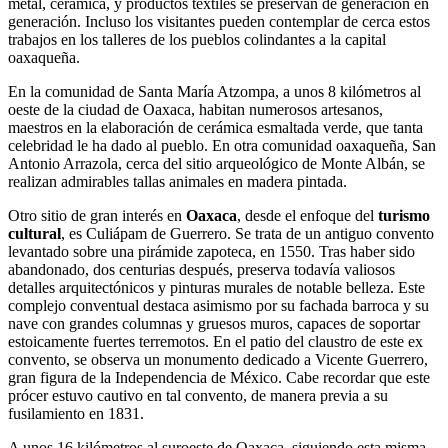
metal, cerámica, y productos textiles se preservan de generación en
generación. Incluso los visitantes pueden contemplar de cerca estos
trabajos en los talleres de los pueblos colindantes a la capital
oaxaqueña.
En la comunidad de Santa María Atzompa, a unos 8 kilómetros al
oeste de la ciudad de Oaxaca, habitan numerosos artesanos,
maestros en la elaboración de cerámica esmaltada verde, que tanta
celebridad le ha dado al pueblo. En otra comunidad oaxaqueña, San
Antonio Arrazola, cerca del sitio arqueológico de Monte Albán, se
realizan admirables tallas animales en madera pintada.
Otro sitio de gran interés en
Oaxaca
, desde el enfoque del
turismo
cultural
, es Culiápam de Guerrero. Se trata de un antiguo convento
levantado sobre una pirámide zapoteca, en 1550. Tras haber sido
abandonado, dos centurias después, preserva todavía valiosos
detalles arquitectónicos y pinturas murales de notable belleza. Este
complejo conventual destaca asimismo por su fachada barroca y su
nave con grandes columnas y gruesos muros, capaces de soportar
estoicamente fuertes terremotos. En el patio del claustro de este ex
convento, se observa un monumento dedicado a Vicente Guerrero,
gran figura de la Independencia de México. Cabe recordar que este
prócer estuvo cautivo en tal convento, de manera previa a su
fusilamiento en 1831.
A unos 16 kilómetros al suroeste de Oaxaca, siguiendo esta misma