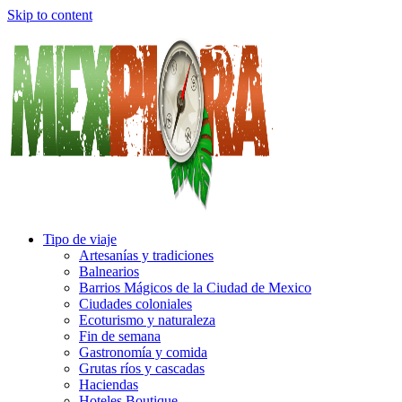
Skip to content
Tipo de viaje
Artesanías y tradiciones
Balnearios
Barrios Mágicos de la Ciudad de Mexico
Ciudades coloniales
Ecoturismo y naturaleza
Fin de semana
Gastronomía y comida
Grutas ríos y cascadas
Haciendas
Hoteles Boutique