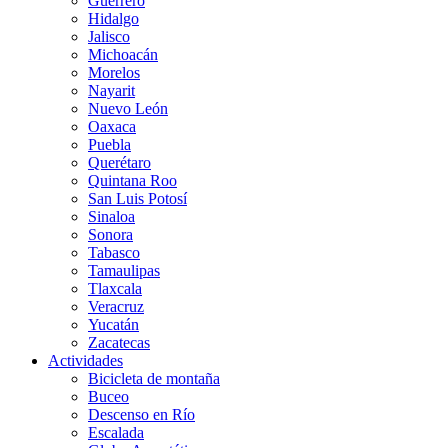
Guerrero
Hidalgo
Jalisco
Michoacán
Morelos
Nayarit
Nuevo León
Oaxaca
Puebla
Querétaro
Quintana Roo
San Luis Potosí
Sinaloa
Sonora
Tabasco
Tamaulipas
Tlaxcala
Veracruz
Yucatán
Zacatecas
Actividades
Bicicleta de montaña
Buceo
Descenso en Río
Escalada