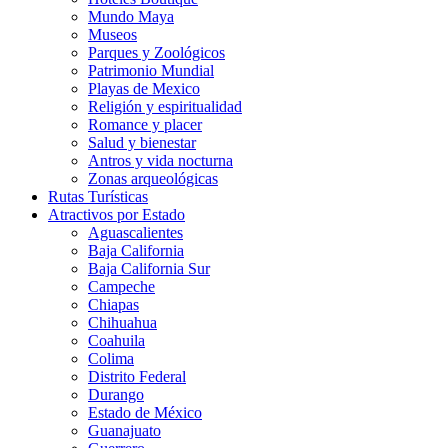
Mundo Maya
Museos
Parques y Zoológicos
Patrimonio Mundial
Playas de Mexico
Religión y espiritualidad
Romance y placer
Salud y bienestar
Antros y vida nocturna
Zonas arqueológicas
Rutas Turísticas
Atractivos por Estado
Aguascalientes
Baja California
Baja California Sur
Campeche
Chiapas
Chihuahua
Coahuila
Colima
Distrito Federal
Durango
Estado de México
Guanajuato