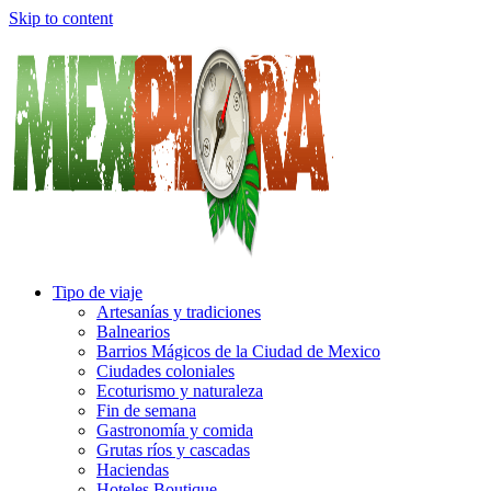
Skip to content
Tipo de viaje
Artesanías y tradiciones
Balnearios
Barrios Mágicos de la Ciudad de Mexico
Ciudades coloniales
Ecoturismo y naturaleza
Fin de semana
Gastronomía y comida
Grutas ríos y cascadas
Haciendas
Hoteles Boutique