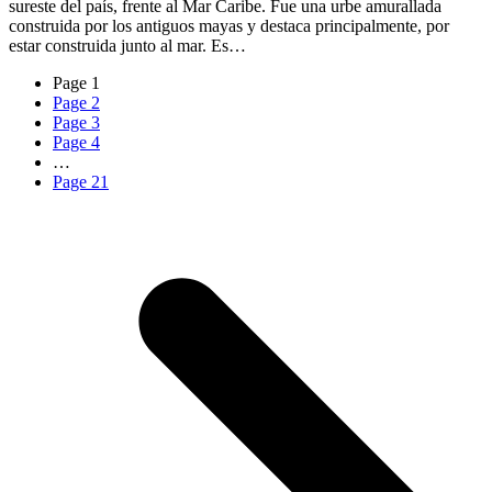
sureste del país, frente al Mar Caribe. Fue una urbe amurallada
construida por los antiguos mayas y destaca principalmente, por
estar construida junto al mar. Es…
Page
1
Page
2
Page
3
Page
4
…
Page
21