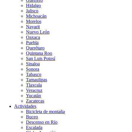
Guerrero
Hidalgo
Jalisco
Michoacán
Morelos
Nayarit
Nuevo León
Oaxaca
Puebla
Querétaro
Quintana Roo
San Luis Potosí
Sinaloa
Sonora
Tabasco
Tamaulipas
Tlaxcala
Veracruz
Yucatán
Zacatecas
Actividades
Bicicleta de montaña
Buceo
Descenso en Río
Escalada