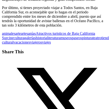
Por último, si tienes proyectado viajar a Todos Santos, en Baja
California Sur, es aconsejable que lo hagas en el periodo
comprendido entre los meses de diciembre a abril, puesto que así
tendrás la oportunidad de avistar ballenas en el Océano Pacífico, a
tan solo 3 kilómetros de esta población.
animales
arte
artesanías
Atractivos turisticos de Baja California
Sur
cine
cultura
galerías
historia
literatura
museos
paseos
pintura
teatro
tiend
cultural
vacaciones
viajeros
viajes
Share This