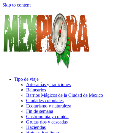
Skip to content
Tipo de viaje
Artesanías y tradiciones
Balnearios
Barrios Mágicos de la Ciudad de Mexico
Ciudades coloniales
Ecoturismo y naturaleza
Fin de semana
Gastronomía y comida
Grutas ríos y cascadas
Haciendas
Hoteles Boutique