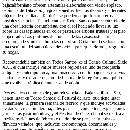
bajacaliforniano ofrecen artesanías elaboradas con vidrio soplado,
cerámica de Talavera, juegos de ajedrez hechos de ónix y diferentes
objetos de obsidiana. También se pueden adquirir sombreros,
postales y carteles. El ambiente de Todos Santos parece extraído de
una obra literaria costumbrista, con el sol haciendo llover su luz
sobre las casas pintadas en color pastel, los árboles frutales y el piso
empedrado. Los portones de muchas de las casas, ostentan
esculturas de santos elaboradas con yeso. Cada familia se hace con
una escultura del santo de su devoción, para que adorne y resguarde
su hogar.
Recomendable también en Todos Santos, es el Centro Cultural Siglo
XXI, el cual incluye varios museos regionales: uno de fotografía
antigua y contemporánea, una pinacoteca, con trabajos de creativos
nacionales y extranjeros, uno de historia de la región y una quinta
que exhibe la réplica de una casa de adobe.
Dos eventos culturales de gran relevancia en Baja California Sur,
tienen lugar en Todos Santos: el Festival de Arte, que tiene lugar
anualmente, la primera semana de febrero y que incluye actividades
de danza, creación literaria, artes plásticas, conciertos, exposiciones
y muestras gastronómicas; y el Festival de Cine, el cual se realiza a
mediados del mes de febrero y en donde se proyectan trabajos
fílmicos variados, que incluyen: cortometrajes, documentales y
largometrajes de temática regional y gran compromiso social.