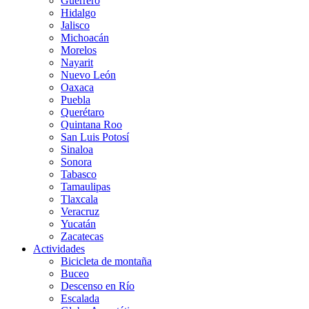
Guerrero
Hidalgo
Jalisco
Michoacán
Morelos
Nayarit
Nuevo León
Oaxaca
Puebla
Querétaro
Quintana Roo
San Luis Potosí
Sinaloa
Sonora
Tabasco
Tamaulipas
Tlaxcala
Veracruz
Yucatán
Zacatecas
Actividades
Bicicleta de montaña
Buceo
Descenso en Río
Escalada