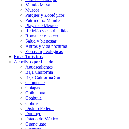
Mundo Maya
Museos
Parques y Zoológicos
Patrimonio Mundial
Playas de Mexico
Religión y espiritualidad
Romance y placer
Salud y bienestar
Antros y vida nocturna
Zonas arqueológicas
Rutas Turísticas
Atractivos por Estado
Aguascalientes
Baja California
Baja California Sur
Campeche
Chiapas
Chihuahua
Coahuila
Colima
Distrito Federal
Durango
Estado de México
Guanajuato