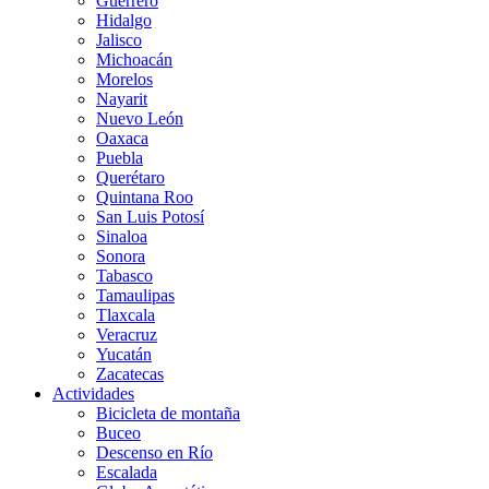
Guerrero
Hidalgo
Jalisco
Michoacán
Morelos
Nayarit
Nuevo León
Oaxaca
Puebla
Querétaro
Quintana Roo
San Luis Potosí
Sinaloa
Sonora
Tabasco
Tamaulipas
Tlaxcala
Veracruz
Yucatán
Zacatecas
Actividades
Bicicleta de montaña
Buceo
Descenso en Río
Escalada