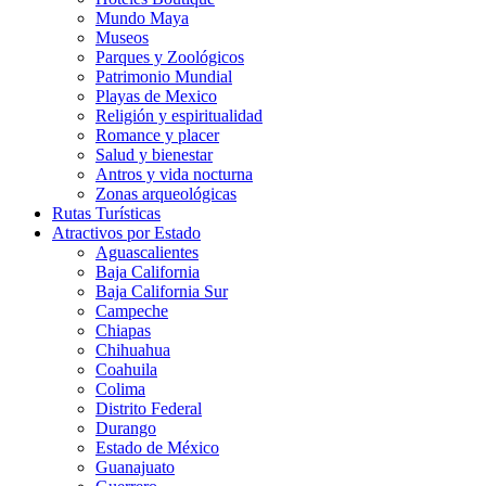
Mundo Maya
Museos
Parques y Zoológicos
Patrimonio Mundial
Playas de Mexico
Religión y espiritualidad
Romance y placer
Salud y bienestar
Antros y vida nocturna
Zonas arqueológicas
Rutas Turísticas
Atractivos por Estado
Aguascalientes
Baja California
Baja California Sur
Campeche
Chiapas
Chihuahua
Coahuila
Colima
Distrito Federal
Durango
Estado de México
Guanajuato