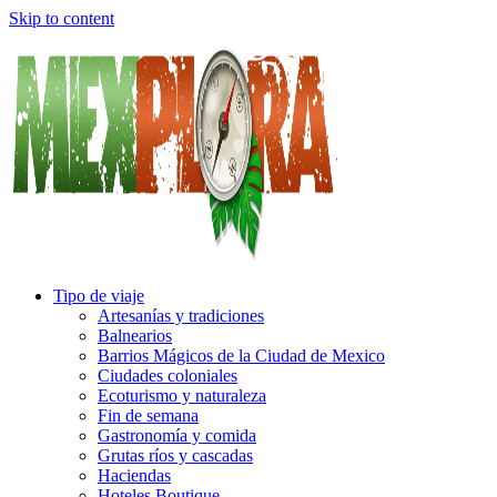
Skip to content
Tipo de viaje
Artesanías y tradiciones
Balnearios
Barrios Mágicos de la Ciudad de Mexico
Ciudades coloniales
Ecoturismo y naturaleza
Fin de semana
Gastronomía y comida
Grutas ríos y cascadas
Haciendas
Hoteles Boutique