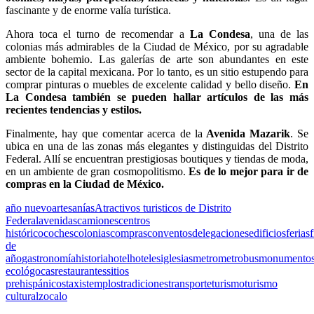
fascinante y de enorme valía turística.
Ahora toca el turno de recomendar a
La Condesa
, una de las
colonias más admirables de la Ciudad de México, por su agradable
ambiente bohemio. Las galerías de arte son abundantes en este
sector de la capital mexicana. Por lo tanto, es un sitio estupendo para
comprar pinturas o muebles de excelente calidad y bello diseño.
En
La Condesa también se pueden hallar artículos de las más
recientes tendencias y estilos.
Finalmente, hay que comentar acerca de la
Avenida Mazarik
. Se
ubica en una de las zonas más elegantes y distinguidas del Distrito
Federal. Allí se encuentran prestigiosas boutiques y tiendas de moda,
en un ambiente de gran cosmopolitismo.
Es de lo mejor para ir de
compras en la Ciudad de México.
año nuevo
artesanías
Atractivos turisticos de Distrito
Federal
avenidas
camiones
centros
histórico
coches
colonias
compras
conventos
delegaciones
edificios
ferias
f
de
año
gastronomía
historia
hotel
hoteles
iglesias
metro
metrobus
monumento
ecológocas
restaurantes
sitios
prehispánicos
taxis
templos
tradiciones
transporte
turismo
turismo
cultural
zocalo