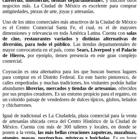
cafeterías, mueblerías, tiendas departamentale
s, y muchos otros
negocios más. La Ciudad de México es excelente para comprar
antigüedades, piezas de arte, joyas y artesanías.
Uno de los sitios comerciales más atractivos de la Ciudad de México
es el Centro Comercial Santa Fe, el cual, es el de mayores
dimensiones y relevancia en toda América Latina. Cuenta con
salas
de cine, restaurantes variados y distintas alternativas de
diversión, para todo el público
. Las tiendas departamentales de
mayor convocatoria en el país, como
Sears, Liverpool y el Palacio
de Hierro,
por ejemplo, tienen presencia en este gran complejo
comercial.
Coyoacán es otra alternativa para los que buscan buenos lugares
para comprar en el Distrito Federal. En este barrio pintoresco, de
calles empedradas y muchas tradiciones, los visitantes podrán hallar
abundantes
librerías, mercados y tiendas de artesanías
, ofrecidos
por sus propios creadores. Es un entorno propicio para el regateo, en
un colorido paisaje de vendedores de dulces típicos, globos, helados
y chicharrones.
Igual de tradicional es La Ciudadela, plaza comercial para la venta
de artesanías ubicada cerca del Centro Histórico de la Ciudad de
México. Cuenta con más de 300 talleres y locales, en donde se
ponen a la venta,
las más bellas creaciones zapotecas, mazahuas,
otomíes, mayas, purépechas, mixtecas y huicholas
. Es un lugar