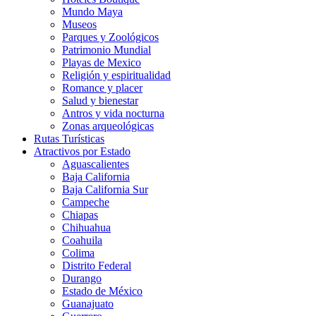
Mundo Maya
Museos
Parques y Zoológicos
Patrimonio Mundial
Playas de Mexico
Religión y espiritualidad
Romance y placer
Salud y bienestar
Antros y vida nocturna
Zonas arqueológicas
Rutas Turísticas
Atractivos por Estado
Aguascalientes
Baja California
Baja California Sur
Campeche
Chiapas
Chihuahua
Coahuila
Colima
Distrito Federal
Durango
Estado de México
Guanajuato