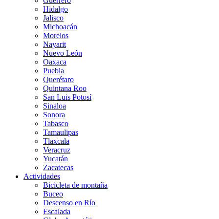
Guerrero
Hidalgo
Jalisco
Michoacán
Morelos
Nayarit
Nuevo León
Oaxaca
Puebla
Querétaro
Quintana Roo
San Luis Potosí
Sinaloa
Sonora
Tabasco
Tamaulipas
Tlaxcala
Veracruz
Yucatán
Zacatecas
Actividades
Bicicleta de montaña
Buceo
Descenso en Río
Escalada