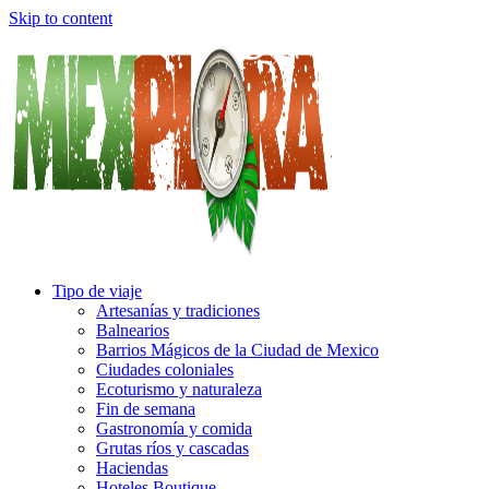
Skip to content
Tipo de viaje
Artesanías y tradiciones
Balnearios
Barrios Mágicos de la Ciudad de Mexico
Ciudades coloniales
Ecoturismo y naturaleza
Fin de semana
Gastronomía y comida
Grutas ríos y cascadas
Haciendas
Hoteles Boutique