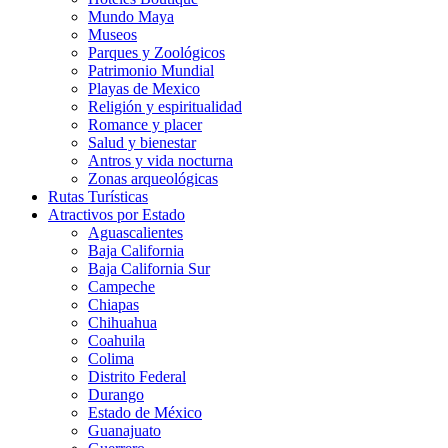
Mundo Maya
Museos
Parques y Zoológicos
Patrimonio Mundial
Playas de Mexico
Religión y espiritualidad
Romance y placer
Salud y bienestar
Antros y vida nocturna
Zonas arqueológicas
Rutas Turísticas
Atractivos por Estado
Aguascalientes
Baja California
Baja California Sur
Campeche
Chiapas
Chihuahua
Coahuila
Colima
Distrito Federal
Durango
Estado de México
Guanajuato