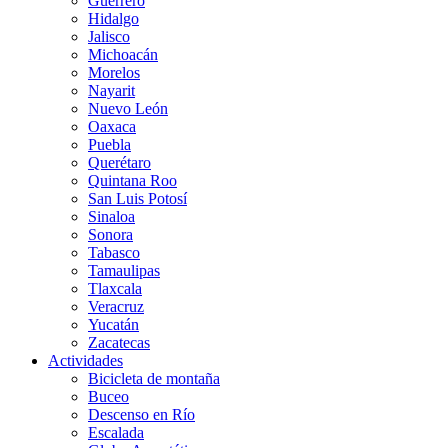
Guerrero
Hidalgo
Jalisco
Michoacán
Morelos
Nayarit
Nuevo León
Oaxaca
Puebla
Querétaro
Quintana Roo
San Luis Potosí
Sinaloa
Sonora
Tabasco
Tamaulipas
Tlaxcala
Veracruz
Yucatán
Zacatecas
Actividades
Bicicleta de montaña
Buceo
Descenso en Río
Escalada