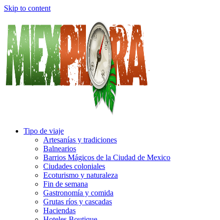
Skip to content
Tipo de viaje
Artesanías y tradiciones
Balnearios
Barrios Mágicos de la Ciudad de Mexico
Ciudades coloniales
Ecoturismo y naturaleza
Fin de semana
Gastronomía y comida
Grutas ríos y cascadas
Haciendas
Hoteles Boutique