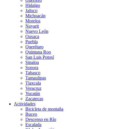
Guerrero
Hidalgo
Jalisco
Michoacán
Morelos
Nayarit
Nuevo León
Oaxaca
Puebla
Querétaro
Quintana Roo
San Luis Potosí
Sinaloa
Sonora
Tabasco
Tamaulipas
Tlaxcala
Veracruz
Yucatán
Zacatecas
Actividades
Bicicleta de montaña
Buceo
Descenso en Río
Escalada