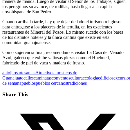
manera de manda. Luego de visitar al Señor de los Trabajos, siguen
los peregrinos su avance, de rodillas, hasta llegar a la capilla
novohispana de San Pedro.
Cuando arriba la tarde, hay que dejar de lado el turismo religioso
para entregarse a los placeres de la tertulia, en los excelentes
restaurantes de Mineral del Pozos. Lo mismo sucede con los bares
de los distintos hoteles y la única cantina que existe en esta
comunidad guanajuatense.
Como sugerencia final, recomendamos visitar La Casa del Venado
Azul, galería que exhibe valiosas piezas como el Huehuetl,
fabricado de piel de vaca y madera de fresno.
antojitos
artesanías
Atractivos turisticos de
Guanajuato
calles
caminatas
conventos
cultura
ecología
edificios
excursio
de semana
pueblos
pueblos cercanos
tradiciones
Share This