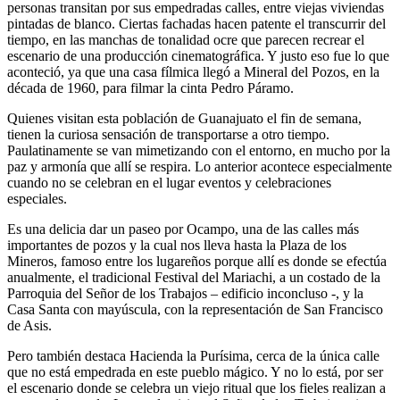
personas transitan por sus empedradas calles, entre viejas viviendas
pintadas de blanco. Ciertas fachadas hacen patente el transcurrir del
tiempo, en las manchas de tonalidad ocre que parecen recrear el
escenario de una producción cinematográfica. Y justo eso fue lo que
aconteció, ya que una casa fílmica llegó a Mineral del Pozos, en la
década de 1960, para filmar la cinta Pedro Páramo.
Quienes visitan esta población de Guanajuato el fin de semana,
tienen la curiosa sensación de transportarse a otro tiempo.
Paulatinamente se van mimetizando con el entorno, en mucho por la
paz y armonía que allí se respira. Lo anterior acontece especialmente
cuando no se celebran en el lugar eventos y celebraciones
especiales.
Es una delicia dar un paseo por Ocampo, una de las calles más
importantes de pozos y la cual nos lleva hasta la Plaza de los
Mineros, famoso entre los lugareños porque allí es donde se efectúa
anualmente, el tradicional Festival del Mariachi, a un costado de la
Parroquia del Señor de los Trabajos – edificio inconcluso -, y la
Casa Santa con mayúscula, con la representación de San Francisco
de Asis.
Pero también destaca Hacienda la Purísima, cerca de la única calle
que no está empedrada en este pueblo mágico. Y no lo está, por ser
el escenario donde se celebra un viejo ritual que los fieles realizan a