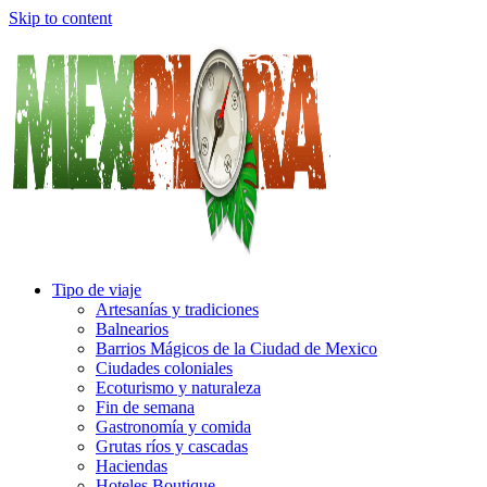
Skip to content
Tipo de viaje
Artesanías y tradiciones
Balnearios
Barrios Mágicos de la Ciudad de Mexico
Ciudades coloniales
Ecoturismo y naturaleza
Fin de semana
Gastronomía y comida
Grutas ríos y cascadas
Haciendas
Hoteles Boutique