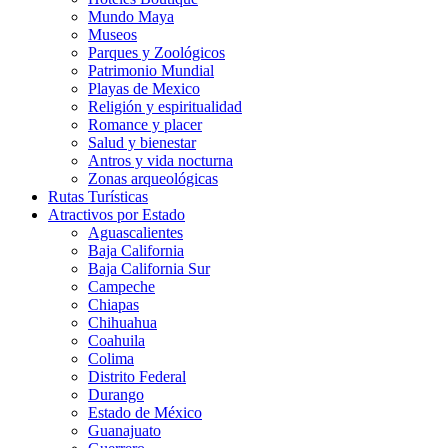
Mundo Maya
Museos
Parques y Zoológicos
Patrimonio Mundial
Playas de Mexico
Religión y espiritualidad
Romance y placer
Salud y bienestar
Antros y vida nocturna
Zonas arqueológicas
Rutas Turísticas
Atractivos por Estado
Aguascalientes
Baja California
Baja California Sur
Campeche
Chiapas
Chihuahua
Coahuila
Colima
Distrito Federal
Durango
Estado de México
Guanajuato