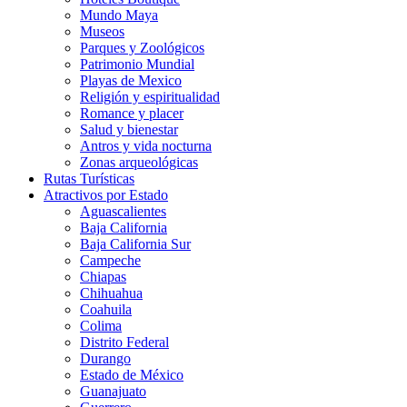
Mundo Maya
Museos
Parques y Zoológicos
Patrimonio Mundial
Playas de Mexico
Religión y espiritualidad
Romance y placer
Salud y bienestar
Antros y vida nocturna
Zonas arqueológicas
Rutas Turísticas
Atractivos por Estado
Aguascalientes
Baja California
Baja California Sur
Campeche
Chiapas
Chihuahua
Coahuila
Colima
Distrito Federal
Durango
Estado de México
Guanajuato