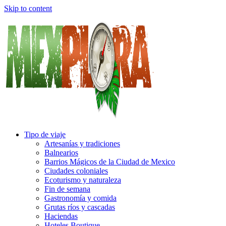
Skip to content
Tipo de viaje
Artesanías y tradiciones
Balnearios
Barrios Mágicos de la Ciudad de Mexico
Ciudades coloniales
Ecoturismo y naturaleza
Fin de semana
Gastronomía y comida
Grutas ríos y cascadas
Haciendas
Hoteles Boutique