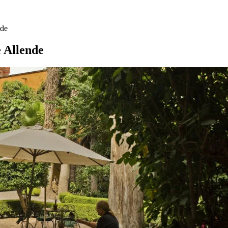
nde
e Allende