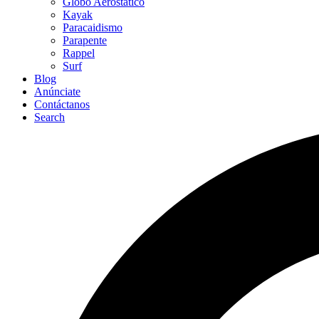
Globo Aerostático
Kayak
Paracaidismo
Parapente
Rappel
Surf
Blog
Anúnciate
Contáctanos
Search