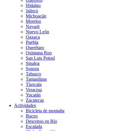
Guerrero
Hidalgo
Jalisco
Michoacán
Morelos
Nayarit
Nuevo León
Oaxaca
Puebla
Querétaro
Quintana Roo
San Luis Potosí
Sinaloa
Sonora
Tabasco
Tamaulipas
Tlaxcala
Veracruz
Yucatán
Zacatecas
Actividades
Bicicleta de montaña
Buceo
Descenso en Río
Escalada