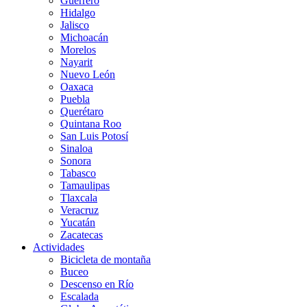
Guerrero
Hidalgo
Jalisco
Michoacán
Morelos
Nayarit
Nuevo León
Oaxaca
Puebla
Querétaro
Quintana Roo
San Luis Potosí
Sinaloa
Sonora
Tabasco
Tamaulipas
Tlaxcala
Veracruz
Yucatán
Zacatecas
Actividades
Bicicleta de montaña
Buceo
Descenso en Río
Escalada