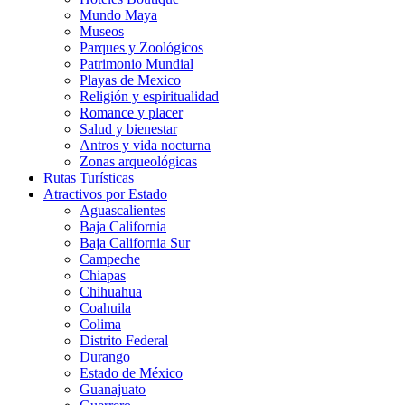
Mundo Maya
Museos
Parques y Zoológicos
Patrimonio Mundial
Playas de Mexico
Religión y espiritualidad
Romance y placer
Salud y bienestar
Antros y vida nocturna
Zonas arqueológicas
Rutas Turísticas
Atractivos por Estado
Aguascalientes
Baja California
Baja California Sur
Campeche
Chiapas
Chihuahua
Coahuila
Colima
Distrito Federal
Durango
Estado de México
Guanajuato