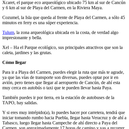
Xcaret, el parque eco arqueológico
ubicado 75 km al sur de Cancún
y 6 km al sur de Playa del Carmen, en la Riviera Maya.
Cozumel, la Isla que queda al frente de Playa del Carmen, a sólo 45
minutos en ferry es una súper experiencia.
Tulum
, la zona arqueológica ubicada en la costa, de verdad algo
impresionante y bella.
Xel – Ha el Parque ecológico, sus principales atractivos que son la
caleta, jardines y las grutas.
Cómo llegar
Para ir a Playa del Carmen, puedes elegir la ruta que más te agrade,
ya que las vías de transporte son diversas, puedes optar por ir en
avión, pero tienes que llegar al aeropuerto de Cancún, de ahí esta
muy cerca en autobús o taxi que te pueden llevar hasta Paya.
También puedes ir por tierra, en la estación de autobuses de la
TAPO, hay salidas.
Y si eres muy intrépido(a), lo puedes hacer por carretera, tendrá que
iniciar tomando rumbo hacia Puebla, llegar hasta Veracruz y de ahí a
Tabasco, luego llegar hasta Campeche de ahí directo a Paya del
Carmen, son aproximadamente 17 horas de camino y vas a recorrer