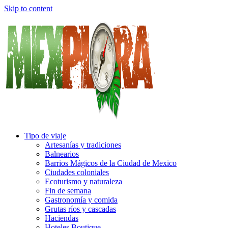
Skip to content
Tipo de viaje
Artesanías y tradiciones
Balnearios
Barrios Mágicos de la Ciudad de Mexico
Ciudades coloniales
Ecoturismo y naturaleza
Fin de semana
Gastronomía y comida
Grutas ríos y cascadas
Haciendas
Hoteles Boutique