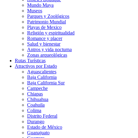
Mundo Maya
Museos
Parques y Zoológicos
Patrimonio Mundial
Playas de Mexico
Religión y espiritualidad
Romance y placer
Salud y bienestar
Antros y vida nocturna
Zonas arqueológicas
Rutas Turísticas
Atractivos por Estado
Aguascalientes
Baja California
Baja California Sur
Campeche
Chiapas
Chihuahua
Coahuila
Colima
Distrito Federal
Durango
Estado de México
Guanajuato