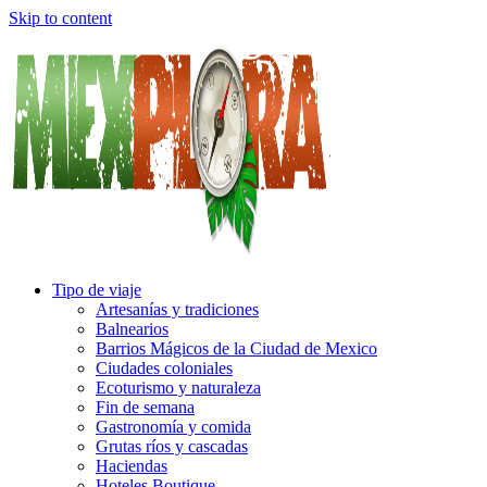
Skip to content
Tipo de viaje
Artesanías y tradiciones
Balnearios
Barrios Mágicos de la Ciudad de Mexico
Ciudades coloniales
Ecoturismo y naturaleza
Fin de semana
Gastronomía y comida
Grutas ríos y cascadas
Haciendas
Hoteles Boutique