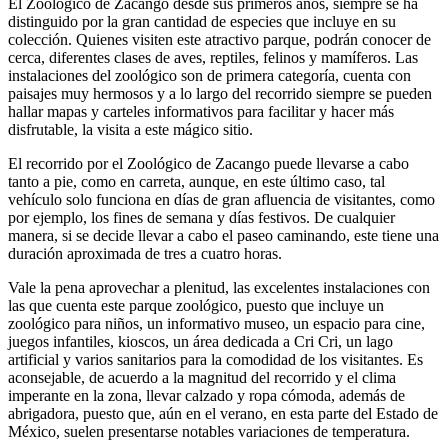
El Zoológico de Zacango desde sus primeros años, siempre se ha
distinguido por la gran cantidad de especies que incluye en su
colección. Quienes visiten este atractivo parque, podrán conocer de
cerca, diferentes clases de aves, reptiles, felinos y mamíferos. Las
instalaciones del zoológico son de primera categoría, cuenta con
paisajes muy hermosos y a lo largo del recorrido siempre se pueden
hallar mapas y carteles informativos para facilitar y hacer más
disfrutable, la visita a este mágico sitio.
El recorrido por el Zoológico de Zacango puede llevarse a cabo
tanto a pie, como en carreta, aunque, en este último caso, tal
vehículo solo funciona en días de gran afluencia de visitantes, como
por ejemplo, los fines de semana y días festivos. De cualquier
manera, si se decide llevar a cabo el paseo caminando, este tiene una
duración aproximada de tres a cuatro horas.
Vale la pena aprovechar a plenitud, las excelentes instalaciones con
las que cuenta este parque zoológico, puesto que incluye un
zoológico para niños, un informativo museo, un espacio para cine,
juegos infantiles, kioscos, un área dedicada a Cri Cri, un lago
artificial y varios sanitarios para la comodidad de los visitantes. Es
aconsejable, de acuerdo a la magnitud del recorrido y el clima
imperante en la zona, llevar calzado y ropa cómoda, además de
abrigadora, puesto que, aún en el verano, en esta parte del Estado de
México, suelen presentarse notables variaciones de temperatura.