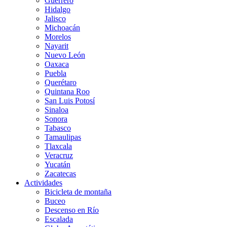
Guerrero
Hidalgo
Jalisco
Michoacán
Morelos
Nayarit
Nuevo León
Oaxaca
Puebla
Querétaro
Quintana Roo
San Luis Potosí
Sinaloa
Sonora
Tabasco
Tamaulipas
Tlaxcala
Veracruz
Yucatán
Zacatecas
Actividades
Bicicleta de montaña
Buceo
Descenso en Río
Escalada