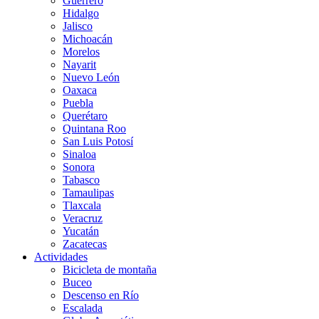
Guerrero
Hidalgo
Jalisco
Michoacán
Morelos
Nayarit
Nuevo León
Oaxaca
Puebla
Querétaro
Quintana Roo
San Luis Potosí
Sinaloa
Sonora
Tabasco
Tamaulipas
Tlaxcala
Veracruz
Yucatán
Zacatecas
Actividades
Bicicleta de montaña
Buceo
Descenso en Río
Escalada