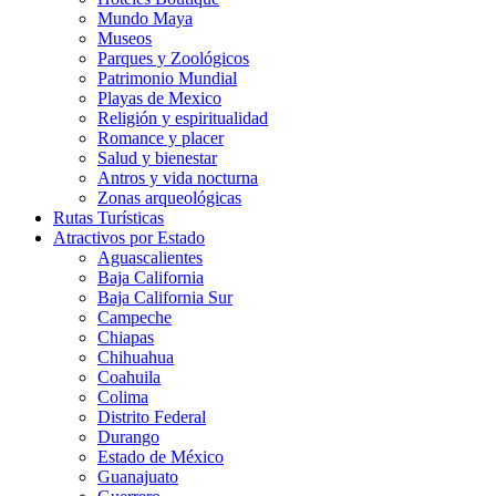
Mundo Maya
Museos
Parques y Zoológicos
Patrimonio Mundial
Playas de Mexico
Religión y espiritualidad
Romance y placer
Salud y bienestar
Antros y vida nocturna
Zonas arqueológicas
Rutas Turísticas
Atractivos por Estado
Aguascalientes
Baja California
Baja California Sur
Campeche
Chiapas
Chihuahua
Coahuila
Colima
Distrito Federal
Durango
Estado de México
Guanajuato