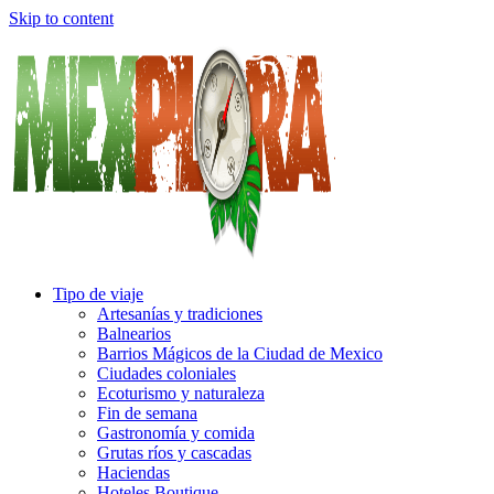
Skip to content
Tipo de viaje
Artesanías y tradiciones
Balnearios
Barrios Mágicos de la Ciudad de Mexico
Ciudades coloniales
Ecoturismo y naturaleza
Fin de semana
Gastronomía y comida
Grutas ríos y cascadas
Haciendas
Hoteles Boutique