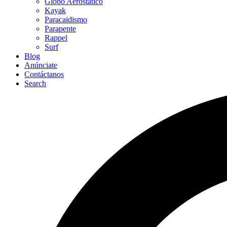
Globo Aerostático
Kayak
Paracaidismo
Parapente
Rappel
Surf
Blog
Anúnciate
Contáctanos
Search