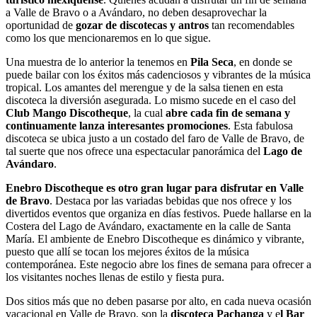
a Valle de Bravo o a Avándaro, no deben desaprovechar la
oportunidad de
gozar de discotecas y antros
tan recomendables
como los que mencionaremos en lo que sigue.
Una muestra de lo anterior la tenemos en
Pila Seca
, en donde se
puede bailar con los éxitos más cadenciosos y vibrantes de la música
tropical. Los amantes del merengue y de la salsa tienen en esta
discoteca la diversión asegurada. Lo mismo sucede en el caso del
Club Mango Discotheque
, la cual
abre cada fin de semana y
continuamente lanza interesantes promociones
. Esta fabulosa
discoteca se ubica justo a un costado del faro de Valle de Bravo, de
tal suerte que nos ofrece una espectacular panorámica del
Lago de
Avándaro
.
Enebro Discotheque es otro gran lugar para disfrutar en Valle
de Bravo
. Destaca por las variadas bebidas que nos ofrece y los
divertidos eventos que organiza en días festivos. Puede hallarse en la
Costera del Lago de Avándaro, exactamente en la calle de Santa
María. El ambiente de Enebro Discotheque es dinámico y vibrante,
puesto que allí se tocan los mejores éxitos de la música
contemporánea. Este negocio abre los fines de semana para ofrecer a
los visitantes noches llenas de estilo y fiesta pura.
Dos sitios más que no deben pasarse por alto, en cada nueva ocasión
vacacional en Valle de Bravo, son la
discoteca Pachanga
y e
l Bar