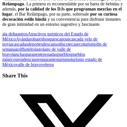
Relámpago
. La primera es recomendable por su barra de bebidas y
además,
por la calidad de los DJs que programan mezclas en el
lugar
, el Bar Relámpago, por su parte, sobresale
por su curiosa
decoración estilo hindú
y su conveniencia para disfrutar instantes
de gran intimidad en un entorno sugestivo y fascinante.
ala delta
antros
Atractivos turisticos del Estado de
México
Avándaro
bares
bosques
canoas
cascada velo de
novia
cascadas
deportes
descanso
discotecas
ecoturismo
fin de
semana
golf
hoteles
lago
lago de valle de
bravo
lanchas
parapente
posadas
pueblos
pueblos
mágicos
residencias
restaurantes
turismo
turismo estado de
México
valle de bravo
veleros
Share This