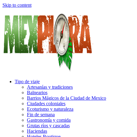
Skip to content
Tipo de viaje
Artesanías y tradiciones
Balnearios
Barrios Mágicos de la Ciudad de Mexico
Ciudades coloniales
Ecoturismo y naturaleza
Fin de semana
Gastronomía y comida
Grutas ríos y cascadas
Haciendas
Hoteles Boutique