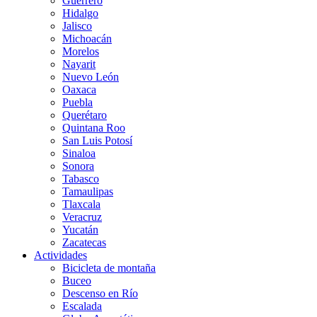
Guerrero
Hidalgo
Jalisco
Michoacán
Morelos
Nayarit
Nuevo León
Oaxaca
Puebla
Querétaro
Quintana Roo
San Luis Potosí
Sinaloa
Sonora
Tabasco
Tamaulipas
Tlaxcala
Veracruz
Yucatán
Zacatecas
Actividades
Bicicleta de montaña
Buceo
Descenso en Río
Escalada