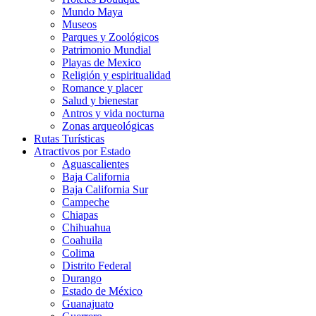
Mundo Maya
Museos
Parques y Zoológicos
Patrimonio Mundial
Playas de Mexico
Religión y espiritualidad
Romance y placer
Salud y bienestar
Antros y vida nocturna
Zonas arqueológicas
Rutas Turísticas
Atractivos por Estado
Aguascalientes
Baja California
Baja California Sur
Campeche
Chiapas
Chihuahua
Coahuila
Colima
Distrito Federal
Durango
Estado de México
Guanajuato