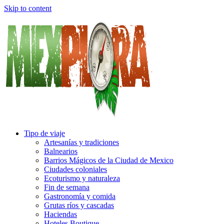
Skip to content
Tipo de viaje
Artesanías y tradiciones
Balnearios
Barrios Mágicos de la Ciudad de Mexico
Ciudades coloniales
Ecoturismo y naturaleza
Fin de semana
Gastronomía y comida
Grutas ríos y cascadas
Haciendas
Hoteles Boutique