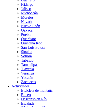
Guerrero
Hidalgo
Jalisco
Michoacán
Morelos
Nayarit
Nuevo León
Oaxaca
Puebla
Querétaro
Quintana Roo
San Luis Potosí
Sinaloa
Sonora
Tabasco
Tamaulipas
Tlaxcala
Veracruz
Yucatán
Zacatecas
Actividades
Bicicleta de montaña
Buceo
Descenso en Río
Escalada