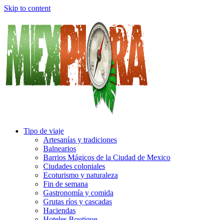
Skip to content
Tipo de viaje
Artesanías y tradiciones
Balnearios
Barrios Mágicos de la Ciudad de Mexico
Ciudades coloniales
Ecoturismo y naturaleza
Fin de semana
Gastronomía y comida
Grutas ríos y cascadas
Haciendas
Hoteles Boutique