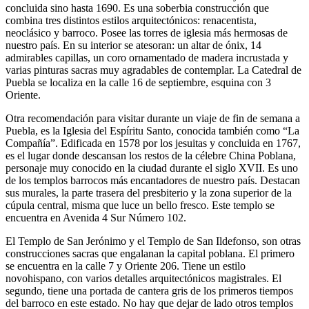
concluida sino hasta 1690. Es una soberbia construcción que
combina tres distintos estilos arquitectónicos: renacentista,
neoclásico y barroco. Posee las torres de iglesia más hermosas de
nuestro país. En su interior se atesoran: un altar de ónix, 14
admirables capillas, un coro ornamentado de madera incrustada y
varias pinturas sacras muy agradables de contemplar. La Catedral de
Puebla se localiza en la calle 16 de septiembre, esquina con 3
Oriente.
Otra recomendación para visitar durante un viaje de fin de semana a
Puebla, es la Iglesia del Espíritu Santo, conocida también como “La
Compañía”. Edificada en 1578 por los jesuitas y concluida en 1767,
es el lugar donde descansan los restos de la célebre China Poblana,
personaje muy conocido en la ciudad durante el siglo XVII. Es uno
de los templos barrocos más encantadores de nuestro país. Destacan
sus murales, la parte trasera del presbiterio y la zona superior de la
cúpula central, misma que luce un bello fresco. Este templo se
encuentra en Avenida 4 Sur Número 102.
El Templo de San Jerónimo y el Templo de San Ildefonso, son otras
construcciones sacras que engalanan la capital poblana. El primero
se encuentra en la calle 7 y Oriente 206. Tiene un estilo
novohispano, con varios detalles arquitectónicos magistrales. El
segundo, tiene una portada de cantera gris de los primeros tiempos
del barroco en este estado. No hay que dejar de lado otros templos