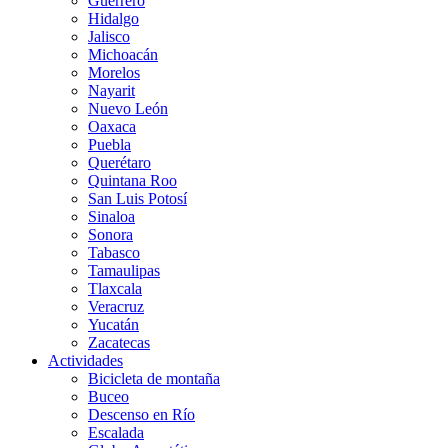
Guerrero
Hidalgo
Jalisco
Michoacán
Morelos
Nayarit
Nuevo León
Oaxaca
Puebla
Querétaro
Quintana Roo
San Luis Potosí
Sinaloa
Sonora
Tabasco
Tamaulipas
Tlaxcala
Veracruz
Yucatán
Zacatecas
Actividades
Bicicleta de montaña
Buceo
Descenso en Río
Escalada