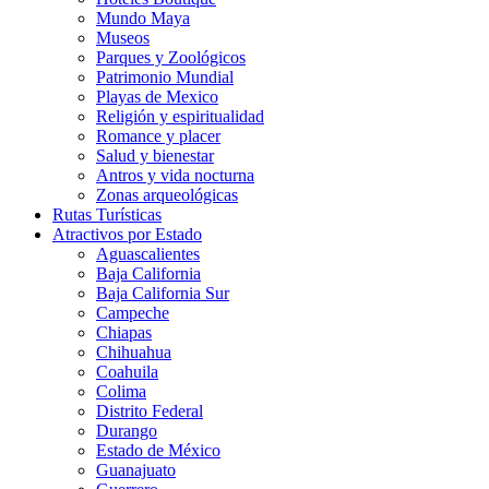
Mundo Maya
Museos
Parques y Zoológicos
Patrimonio Mundial
Playas de Mexico
Religión y espiritualidad
Romance y placer
Salud y bienestar
Antros y vida nocturna
Zonas arqueológicas
Rutas Turísticas
Atractivos por Estado
Aguascalientes
Baja California
Baja California Sur
Campeche
Chiapas
Chihuahua
Coahuila
Colima
Distrito Federal
Durango
Estado de México
Guanajuato