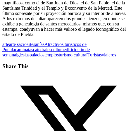
magníficos, como el de San Juan de Dios, el de San Pablo, el de la
Santísima Trinidad y el Templo y Exconvento de la Merced. Este
último sobresale por su proyección barroca y su interior de 3 naves.
A los extremos del altar aparecen dos grandes lienzos, en donde se
exhibe a genealogía de santos mercedarios, mismos que, con su
estampa, coadyuvan a hacer más valioso el legado iconográfico del
estado de Puebla.
arte
arte sacro
artesanías
Atractivos turisticos de
Puebla
caminatas
catedrales
cultura
edificios
fin de
semana
iglesias
palacios
templos
turismo cultural
Turistas
viajeros
Share This