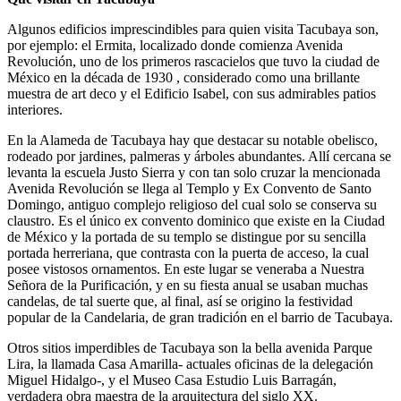
Algunos edificios imprescindibles para quien visita Tacubaya son,
por ejemplo: el Ermita, localizado donde comienza Avenida
Revolución, uno de los primeros rascacielos que tuvo la ciudad de
México en la década de 1930 , considerado como una brillante
muestra de art deco y el Edificio Isabel, con sus admirables patios
interiores.
En la Alameda de Tacubaya hay que destacar su notable obelisco,
rodeado por jardines, palmeras y árboles abundantes. Allí cercana se
levanta la escuela Justo Sierra y con tan solo cruzar la mencionada
Avenida Revolución se llega al Templo y Ex Convento de Santo
Domingo, antiguo complejo religioso del cual solo se conserva su
claustro. Es el único ex convento dominico que existe en la Ciudad
de México y la portada de su templo se distingue por su sencilla
portada herreriana, que contrasta con la puerta de acceso, la cual
posee vistosos ornamentos. En este lugar se veneraba a Nuestra
Señora de la Purificación, y en su fiesta anual se usaban muchas
candelas, de tal suerte que, al final, así se origino la festividad
popular de la Candelaria, de gran tradición en el barrio de Tacubaya.
Otros sitios imperdibles de Tacubaya son la bella avenida Parque
Lira, la llamada Casa Amarilla- actuales oficinas de la delegación
Miguel Hidalgo-, y el Museo Casa Estudio Luis Barragán,
verdadera obra maestra de la arquitectura del siglo XX.