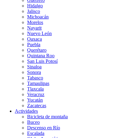
Guerrero
Hidalgo
Jalisco
Michoacán
Morelos
Nayarit
Nuevo León
Oaxaca
Puebla
Querétaro
Quintana Roo
San Luis Potosí
Sinaloa
Sonora
Tabasco
Tamaulipas
Tlaxcala
Veracruz
Yucatán
Zacatecas
Actividades
Bicicleta de montaña
Buceo
Descenso en Río
Escalada