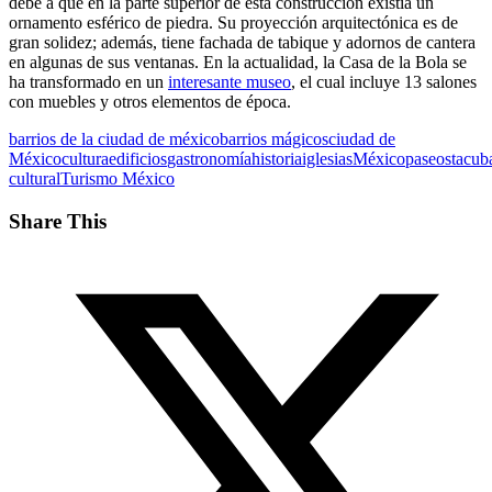
debe a que en la parte superior de esta construcción existía un
ornamento esférico de piedra. Su proyección arquitectónica es de
gran solidez; además, tiene fachada de tabique y adornos de cantera
en algunas de sus ventanas. En la actualidad, la Casa de la Bola se
ha transformado en un
interesante museo
, el cual incluye 13 salones
con muebles y otros elementos de época.
barrios de la ciudad de méxico
barrios mágicos
ciudad de
México
cultura
edificios
gastronomía
historia
iglesias
México
paseos
tacub
cultural
Turismo México
Share This