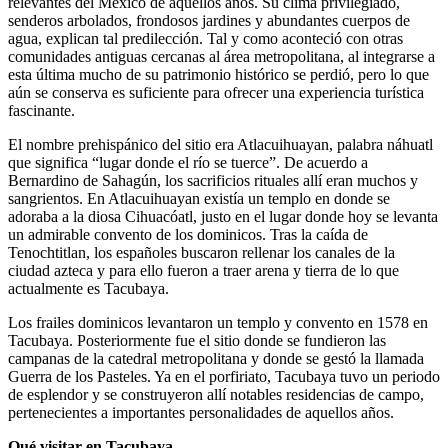
relevantes del México de aquellos años. Su clima privilegiado,
senderos arbolados, frondosos jardines y abundantes cuerpos de
agua, explican tal predilección. Tal y como aconteció con otras
comunidades antiguas cercanas al área metropolitana, al integrarse a
esta última mucho de su patrimonio histórico se perdió, pero lo que
aún se conserva es suficiente para ofrecer una experiencia turística
fascinante.
El nombre prehispánico del sitio era Atlacuihuayan, palabra náhuatl
que significa “lugar donde el río se tuerce”. De acuerdo a
Bernardino de Sahagún, los sacrificios rituales allí eran muchos y
sangrientos. En Atlacuihuayan existía un templo en donde se
adoraba a la diosa Cihuacóatl, justo en el lugar donde hoy se levanta
un admirable convento de los dominicos. Tras la caída de
Tenochtitlan, los españoles buscaron rellenar los canales de la
ciudad azteca y para ello fueron a traer arena y tierra de lo que
actualmente es Tacubaya.
Los frailes dominicos levantaron un templo y convento en 1578 en
Tacubaya. Posteriormente fue el sitio donde se fundieron las
campanas de la catedral metropolitana y donde se gestó la llamada
Guerra de los Pasteles. Ya en el porfiriato, Tacubaya tuvo un periodo
de esplendor y se construyeron allí notables residencias de campo,
pertenecientes a importantes personalidades de aquellos años.
Qué visitar en Tacubaya