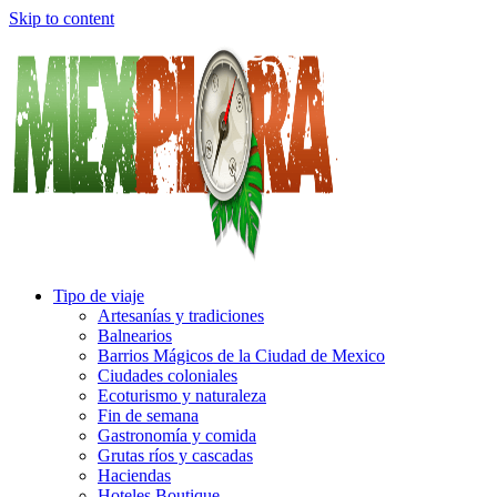
Skip to content
Tipo de viaje
Artesanías y tradiciones
Balnearios
Barrios Mágicos de la Ciudad de Mexico
Ciudades coloniales
Ecoturismo y naturaleza
Fin de semana
Gastronomía y comida
Grutas ríos y cascadas
Haciendas
Hoteles Boutique