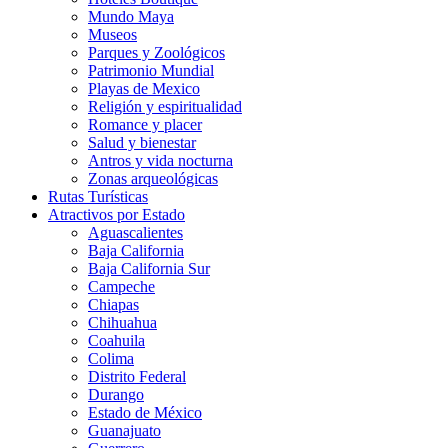
Mundo Maya
Museos
Parques y Zoológicos
Patrimonio Mundial
Playas de Mexico
Religión y espiritualidad
Romance y placer
Salud y bienestar
Antros y vida nocturna
Zonas arqueológicas
Rutas Turísticas
Atractivos por Estado
Aguascalientes
Baja California
Baja California Sur
Campeche
Chiapas
Chihuahua
Coahuila
Colima
Distrito Federal
Durango
Estado de México
Guanajuato