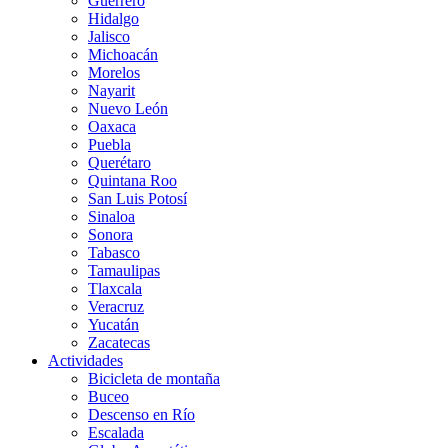
Guerrero
Hidalgo
Jalisco
Michoacán
Morelos
Nayarit
Nuevo León
Oaxaca
Puebla
Querétaro
Quintana Roo
San Luis Potosí
Sinaloa
Sonora
Tabasco
Tamaulipas
Tlaxcala
Veracruz
Yucatán
Zacatecas
Actividades
Bicicleta de montaña
Buceo
Descenso en Río
Escalada