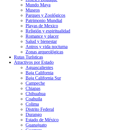
Mundo Maya
Museos
Parques y Zoológicos
Patrimonio Mundial
Playas de Mexico
Religión y espiritualidad
Romance y placer
Salud y bienestar
Antros y vida nocturna
Zonas arqueológicas
Rutas Turísticas
Atractivos por Estado
Aguascalientes
Baja California
Baja California Sur
Campeche
Chiapas
Chihuahua
Coahuila
Colima
Distrito Federal
Durango
Estado de México
Guanajuato