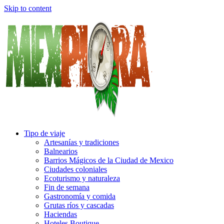
Skip to content
Tipo de viaje
Artesanías y tradiciones
Balnearios
Barrios Mágicos de la Ciudad de Mexico
Ciudades coloniales
Ecoturismo y naturaleza
Fin de semana
Gastronomía y comida
Grutas ríos y cascadas
Haciendas
Hoteles Boutique