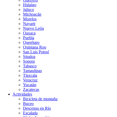
Guerrero
Hidalgo
Jalisco
Michoacán
Morelos
Nayarit
Nuevo León
Oaxaca
Puebla
Querétaro
Quintana Roo
San Luis Potosí
Sinaloa
Sonora
Tabasco
Tamaulipas
Tlaxcala
Veracruz
Yucatán
Zacatecas
Actividades
Bicicleta de montaña
Buceo
Descenso en Río
Escalada