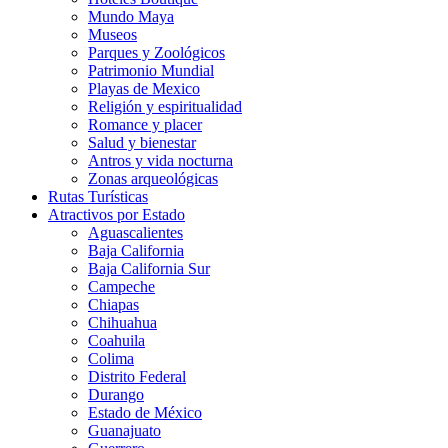
Mundo Maya
Museos
Parques y Zoológicos
Patrimonio Mundial
Playas de Mexico
Religión y espiritualidad
Romance y placer
Salud y bienestar
Antros y vida nocturna
Zonas arqueológicas
Rutas Turísticas
Atractivos por Estado
Aguascalientes
Baja California
Baja California Sur
Campeche
Chiapas
Chihuahua
Coahuila
Colima
Distrito Federal
Durango
Estado de México
Guanajuato