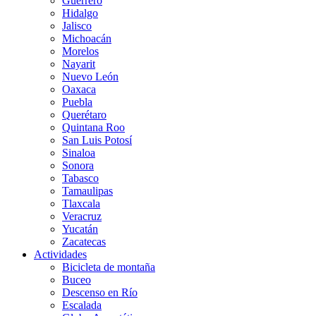
Guerrero
Hidalgo
Jalisco
Michoacán
Morelos
Nayarit
Nuevo León
Oaxaca
Puebla
Querétaro
Quintana Roo
San Luis Potosí
Sinaloa
Sonora
Tabasco
Tamaulipas
Tlaxcala
Veracruz
Yucatán
Zacatecas
Actividades
Bicicleta de montaña
Buceo
Descenso en Río
Escalada