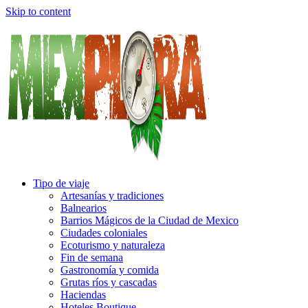
Skip to content
Tipo de viaje
Artesanías y tradiciones
Balnearios
Barrios Mágicos de la Ciudad de Mexico
Ciudades coloniales
Ecoturismo y naturaleza
Fin de semana
Gastronomía y comida
Grutas ríos y cascadas
Haciendas
Hoteles Boutique