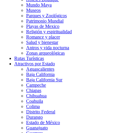
Mundo Maya
Museos
Parques y Zoológicos
Patrimonio Mundial
Playas de Mexico
Religión y espiritualidad
Romance y placer
Salud y bienestar
Antros y vida nocturna
Zonas arqueológicas
Rutas Turísticas
Atractivos por Estado
Aguascalientes
Baja California
Baja California Sur
Campeche
Chiapas
Chihuahua
Coahuila
Colima
Distrito Federal
Durango
Estado de México
Guanajuato