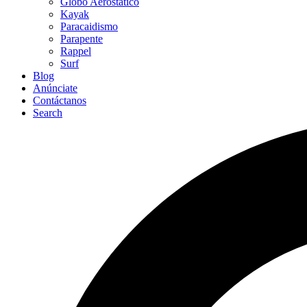
Globo Aerostático
Kayak
Paracaidismo
Parapente
Rappel
Surf
Blog
Anúnciate
Contáctanos
Search