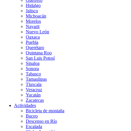
Guerrero
Hidalgo
Jalisco
Michoacán
Morelos
Nayarit
Nuevo León
Oaxaca
Puebla
Querétaro
Quintana Roo
San Luis Potosí
Sinaloa
Sonora
Tabasco
Tamaulipas
Tlaxcala
Veracruz
Yucatán
Zacatecas
Actividades
Bicicleta de montaña
Buceo
Descenso en Río
Escalada