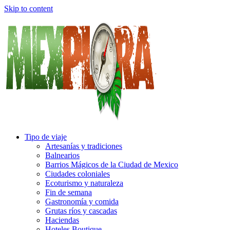
Skip to content
Tipo de viaje
Artesanías y tradiciones
Balnearios
Barrios Mágicos de la Ciudad de Mexico
Ciudades coloniales
Ecoturismo y naturaleza
Fin de semana
Gastronomía y comida
Grutas ríos y cascadas
Haciendas
Hoteles Boutique