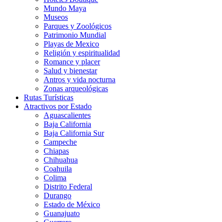
Mundo Maya
Museos
Parques y Zoológicos
Patrimonio Mundial
Playas de Mexico
Religión y espiritualidad
Romance y placer
Salud y bienestar
Antros y vida nocturna
Zonas arqueológicas
Rutas Turísticas
Atractivos por Estado
Aguascalientes
Baja California
Baja California Sur
Campeche
Chiapas
Chihuahua
Coahuila
Colima
Distrito Federal
Durango
Estado de México
Guanajuato