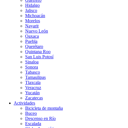
Guerrero
Hidalgo
Jalisco
Michoacán
Morelos
Nayarit
Nuevo León
Oaxaca
Puebla
Querétaro
Quintana Roo
San Luis Potosí
Sinaloa
Sonora
Tabasco
Tamaulipas
Tlaxcala
Veracruz
Yucatán
Zacatecas
Actividades
Bicicleta de montaña
Buceo
Descenso en Río
Escalada