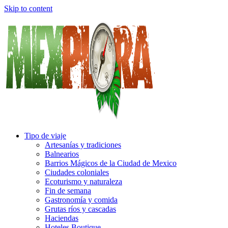
Skip to content
Tipo de viaje
Artesanías y tradiciones
Balnearios
Barrios Mágicos de la Ciudad de Mexico
Ciudades coloniales
Ecoturismo y naturaleza
Fin de semana
Gastronomía y comida
Grutas ríos y cascadas
Haciendas
Hoteles Boutique