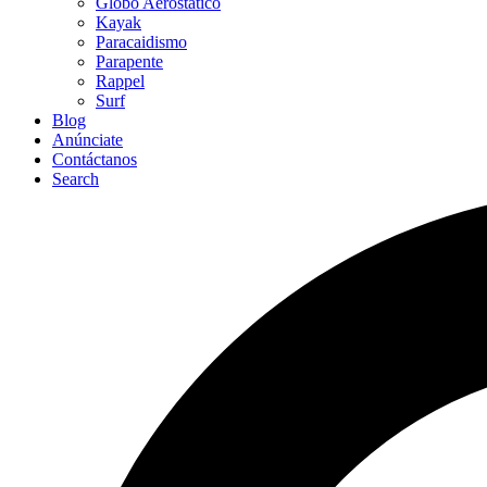
Globo Aerostático
Kayak
Paracaidismo
Parapente
Rappel
Surf
Blog
Anúnciate
Contáctanos
Search