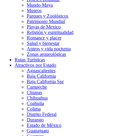
Mundo Maya
Museos
Parques y Zoológicos
Patrimonio Mundial
Playas de Mexico
Religión y espiritualidad
Romance y placer
Salud y bienestar
Antros y vida nocturna
Zonas arqueológicas
Rutas Turísticas
Atractivos por Estado
Aguascalientes
Baja California
Baja California Sur
Campeche
Chiapas
Chihuahua
Coahuila
Colima
Distrito Federal
Durango
Estado de México
Guanajuato