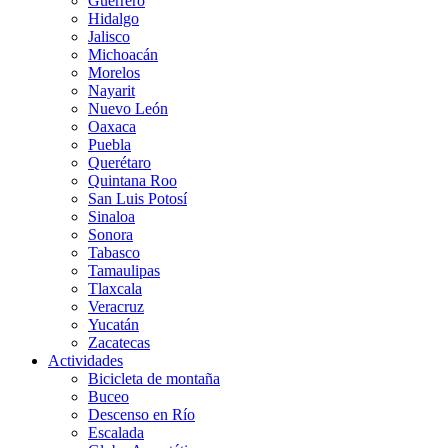
Guerrero
Hidalgo
Jalisco
Michoacán
Morelos
Nayarit
Nuevo León
Oaxaca
Puebla
Querétaro
Quintana Roo
San Luis Potosí
Sinaloa
Sonora
Tabasco
Tamaulipas
Tlaxcala
Veracruz
Yucatán
Zacatecas
Actividades
Bicicleta de montaña
Buceo
Descenso en Río
Escalada