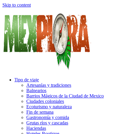
Skip to content
Tipo de viaje
Artesanías y tradiciones
Balnearios
Barrios Mágicos de la Ciudad de Mexico
Ciudades coloniales
Ecoturismo y naturaleza
Fin de semana
Gastronomía y comida
Grutas ríos y cascadas
Haciendas
Hoteles Boutique