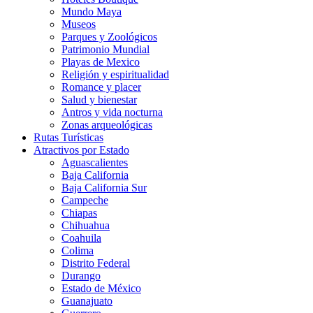
Mundo Maya
Museos
Parques y Zoológicos
Patrimonio Mundial
Playas de Mexico
Religión y espiritualidad
Romance y placer
Salud y bienestar
Antros y vida nocturna
Zonas arqueológicas
Rutas Turísticas
Atractivos por Estado
Aguascalientes
Baja California
Baja California Sur
Campeche
Chiapas
Chihuahua
Coahuila
Colima
Distrito Federal
Durango
Estado de México
Guanajuato