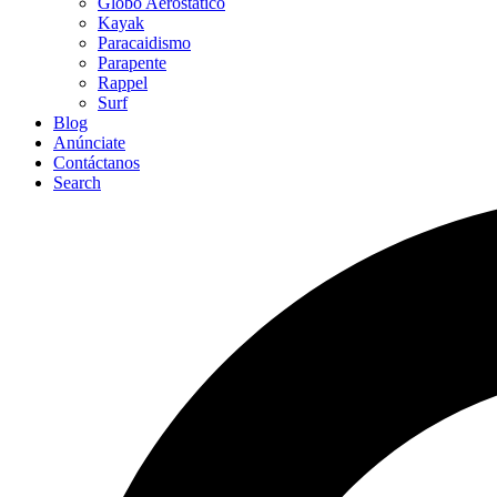
Globo Aerostático
Kayak
Paracaidismo
Parapente
Rappel
Surf
Blog
Anúnciate
Contáctanos
Search