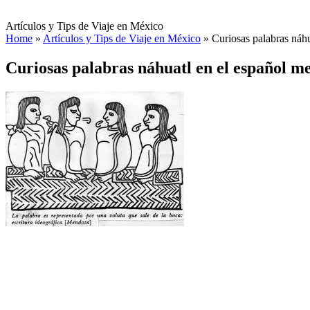
Artículos y Tips de Viaje en México
Home
»
Artículos y Tips de Viaje en México
»
Curiosas palabras náh
Curiosas palabras náhuatl en el español m