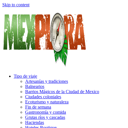
Skip to content
Tipo de viaje
Artesanías y tradiciones
Balnearios
Barrios Mágicos de la Ciudad de Mexico
Ciudades coloniales
Ecoturismo y naturaleza
Fin de semana
Gastronomía y comida
Grutas ríos y cascadas
Haciendas
Hoteles Boutique