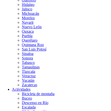
Guerrero
Hidalgo
Jalisco
Michoacán
Morelos
Nayarit
Nuevo León
Oaxaca
Puebla
Querétaro
Quintana Roo
San Luis Potosí
Sinaloa
Sonora
Tabasco
Tamaulipas
Tlaxcala
Veracruz
Yucatán
Zacatecas
Actividades
Bicicleta de montaña
Buceo
Descenso en Río
Escalada