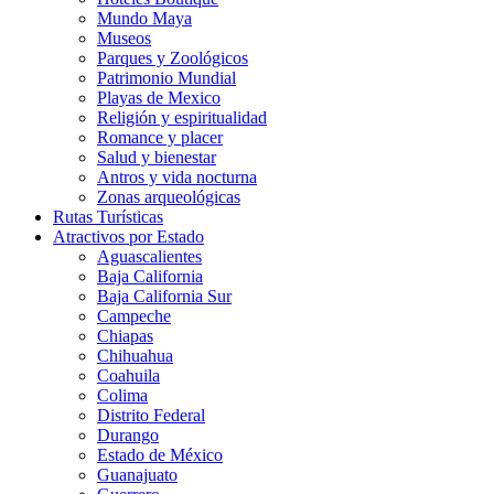
Mundo Maya
Museos
Parques y Zoológicos
Patrimonio Mundial
Playas de Mexico
Religión y espiritualidad
Romance y placer
Salud y bienestar
Antros y vida nocturna
Zonas arqueológicas
Rutas Turísticas
Atractivos por Estado
Aguascalientes
Baja California
Baja California Sur
Campeche
Chiapas
Chihuahua
Coahuila
Colima
Distrito Federal
Durango
Estado de México
Guanajuato