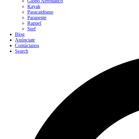
Globo Aerostático
Kayak
Paracaidismo
Parapente
Rappel
Surf
Blog
Anúnciate
Contáctanos
Search