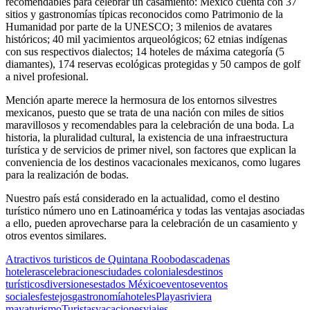
recomendables para celebrar un casamiento: México cuenta con 37
sitios y gastronomías típicas reconocidos como Patrimonio de la
Humanidad por parte de la UNESCO; 3 milenios de avatares
históricos; 40 mil yacimientos arqueológicos; 62 etnias indígenas
con sus respectivos dialectos; 14 hoteles de máxima categoría (5
diamantes), 174 reservas ecológicas protegidas y 50 campos de golf
a nivel profesional.
Mención aparte merece la hermosura de los entornos silvestres
mexicanos, puesto que se trata de una nación con miles de sitios
maravillosos y recomendables para la celebración de una boda. La
historia, la pluralidad cultural, la existencia de una infraestructura
turística y de servicios de primer nivel, son factores que explican la
conveniencia de los destinos vacacionales mexicanos, como lugares
para la realización de bodas.
Nuestro país está considerado en la actualidad, como el destino
turístico número uno en Latinoamérica y todas las ventajas asociadas
a ello, pueden aprovecharse para la celebración de un casamiento y
otros eventos similares.
Atractivos turisticos de Quintana Roo
bodas
cadenas
hoteleras
celebraciones
ciudades coloniales
destinos
turísticos
diversiones
estados México
eventos
eventos
sociales
festejos
gastronomía
hoteles
Playas
riviera
maya
turismo
Turistas
vacaciones
viajes