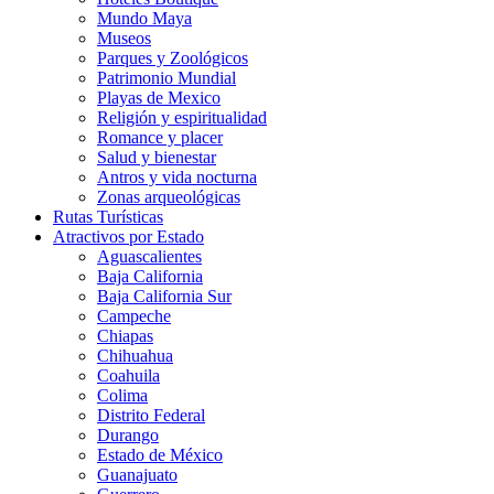
Mundo Maya
Museos
Parques y Zoológicos
Patrimonio Mundial
Playas de Mexico
Religión y espiritualidad
Romance y placer
Salud y bienestar
Antros y vida nocturna
Zonas arqueológicas
Rutas Turísticas
Atractivos por Estado
Aguascalientes
Baja California
Baja California Sur
Campeche
Chiapas
Chihuahua
Coahuila
Colima
Distrito Federal
Durango
Estado de México
Guanajuato