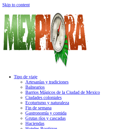
Skip to content
Tipo de viaje
Artesanías y tradiciones
Balnearios
Barrios Mágicos de la Ciudad de Mexico
Ciudades coloniales
Ecoturismo y naturaleza
Fin de semana
Gastronomía y comida
Grutas ríos y cascadas
Haciendas
Hoteles Boutique