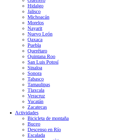
Guerrero
Hidalgo
Jalisco
Michoacán
Morelos
Nayarit
Nuevo León
Oaxaca
Puebla
Querétaro
Quintana Roo
San Luis Potosí
Sinaloa
Sonora
Tabasco
Tamaulipas
Tlaxcala
Veracruz
Yucatán
Zacatecas
Actividades
Bicicleta de montaña
Buceo
Descenso en Río
Escalada