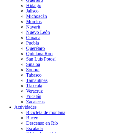
Guerrero
Hidalgo
Jalisco
Michoacán
Morelos
Nayarit
Nuevo León
Oaxaca
Puebla
Querétaro
Quintana Roo
San Luis Potosí
Sinaloa
Sonora
Tabasco
Tamaulipas
Tlaxcala
Veracruz
Yucatán
Zacatecas
Actividades
Bicicleta de montaña
Buceo
Descenso en Río
Escalada