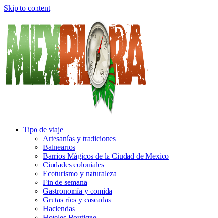
Skip to content
Tipo de viaje
Artesanías y tradiciones
Balnearios
Barrios Mágicos de la Ciudad de Mexico
Ciudades coloniales
Ecoturismo y naturaleza
Fin de semana
Gastronomía y comida
Grutas ríos y cascadas
Haciendas
Hoteles Boutique