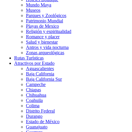
Mundo Maya
Museos
Parques y Zoológicos
Patrimonio Mundial
Playas de Mexico
Religión y espiritualidad
Romance y placer
Salud y bienestar
Antros y vida nocturna
Zonas arqueológicas
Rutas Turísticas
Atractivos por Estado
Aguascalientes
Baja California
Baja California Sur
Campeche
Chiapas
Chihuahua
Coahuila
Colima
Distrito Federal
Durango
Estado de México
Guanajuato