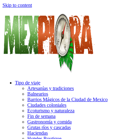
Skip to content
Tipo de viaje
Artesanías y tradiciones
Balnearios
Barrios Mágicos de la Ciudad de Mexico
Ciudades coloniales
Ecoturismo y naturaleza
Fin de semana
Gastronomía y comida
Grutas ríos y cascadas
Haciendas
Hoteles Boutique