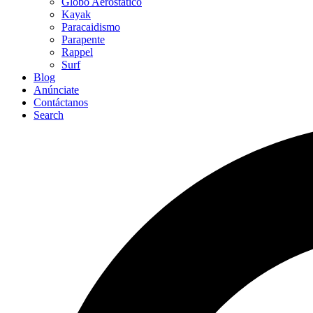
Globo Aerostático
Kayak
Paracaidismo
Parapente
Rappel
Surf
Blog
Anúnciate
Contáctanos
Search