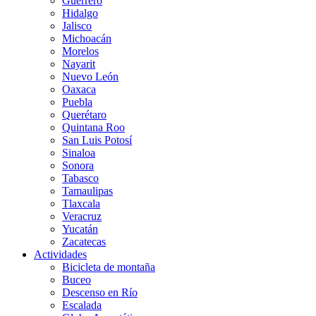
Guerrero
Hidalgo
Jalisco
Michoacán
Morelos
Nayarit
Nuevo León
Oaxaca
Puebla
Querétaro
Quintana Roo
San Luis Potosí
Sinaloa
Sonora
Tabasco
Tamaulipas
Tlaxcala
Veracruz
Yucatán
Zacatecas
Actividades
Bicicleta de montaña
Buceo
Descenso en Río
Escalada