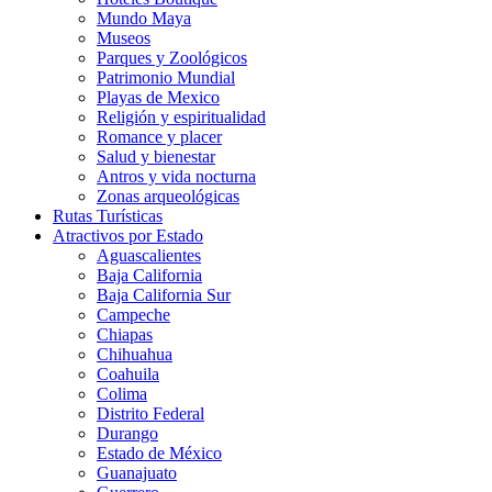
Mundo Maya
Museos
Parques y Zoológicos
Patrimonio Mundial
Playas de Mexico
Religión y espiritualidad
Romance y placer
Salud y bienestar
Antros y vida nocturna
Zonas arqueológicas
Rutas Turísticas
Atractivos por Estado
Aguascalientes
Baja California
Baja California Sur
Campeche
Chiapas
Chihuahua
Coahuila
Colima
Distrito Federal
Durango
Estado de México
Guanajuato