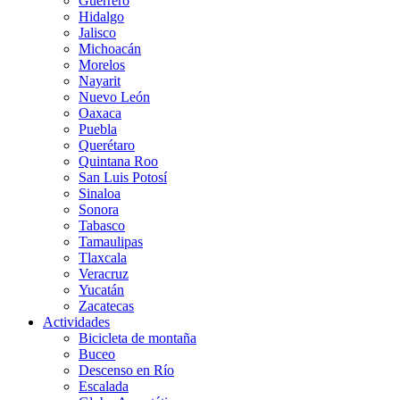
Guerrero
Hidalgo
Jalisco
Michoacán
Morelos
Nayarit
Nuevo León
Oaxaca
Puebla
Querétaro
Quintana Roo
San Luis Potosí
Sinaloa
Sonora
Tabasco
Tamaulipas
Tlaxcala
Veracruz
Yucatán
Zacatecas
Actividades
Bicicleta de montaña
Buceo
Descenso en Río
Escalada