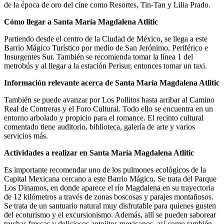
de la época de oro del cine como Resortes, Tin-Tan y Lilia Prado.
Cómo llegar a Santa María Magdalena Atlitic
Partiendo desde el centro de la Ciudad de México, se llega a este
Barrio Mágico Turístico por medio de San Jerónimo, Periférico e
Insurgentes Sur. También se recomienda tomar la línea 1 del
metrobús y al llegar a la estación Perisur, entonces tomar un taxi.
Información relevante acerca de Santa María Magdalena Atlitic
También se puede avanzar por Los Pollitos hasta arribar al Camino
Real de Contreras y el Foro Cultural. Todo ello se encuentra en un
entorno arbolado y propicio para el romance. El recinto cultural
comentado tiene auditorio, biblioteca, galería de arte y varios
servicios más.
Actividades a realizar en Santa María Magdalena Atlitic
Es importante recomendar uno de los pulmones ecológicos de la
Capital Mexicana cercano a este Barrio Mágico. Se trata del Parque
Los Dinamos, en donde aparece el río Magdalena en su trayectoria
de 12 kilómetros a través de zonas boscosas y parajes montañosos.
Se trata de un santuario natural muy disfrutable para quienes gusten
del ecoturismo y el excursionismo. Además, allí se pueden saborear
truchas frescas y deliciosos antojitos mexicanos, así como también