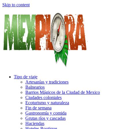
Skip to content
Tipo de viaje
Artesanías y tradiciones
Balnearios
Barrios Mágicos de la Ciudad de Mexico
Ciudades coloniales
Ecoturismo y naturaleza
Fin de semana
Gastronomía y comida
Grutas ríos y cascadas
Haciendas
Hoteles Boutique