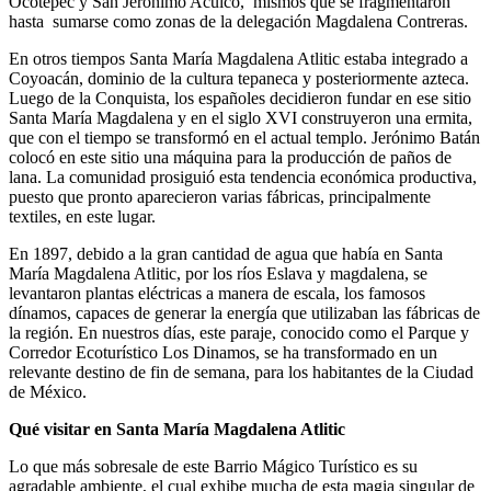
Ocotepec y San Jerónimo Aculco, mismos que se fragmentaron
hasta sumarse como zonas de la delegación Magdalena Contreras.
En otros tiempos Santa María Magdalena Atlitic estaba integrado a
Coyoacán, dominio de la cultura tepaneca y posteriormente azteca.
Luego de la Conquista, los españoles decidieron fundar en ese sitio
Santa María Magdalena y en el siglo XVI construyeron una ermita,
que con el tiempo se transformó en el actual templo. Jerónimo Batán
colocó en este sitio una máquina para la producción de paños de
lana. La comunidad prosiguió esta tendencia económica productiva,
puesto que pronto aparecieron varias fábricas, principalmente
textiles, en este lugar.
En 1897, debido a la gran cantidad de agua que había en Santa
María Magdalena Atlitic, por los ríos Eslava y magdalena, se
levantaron plantas eléctricas a manera de escala, los famosos
dínamos, capaces de generar la energía que utilizaban las fábricas de
la región. En nuestros días, este paraje, conocido como el Parque y
Corredor Ecoturístico Los Dinamos, se ha transformado en un
relevante destino de fin de semana, para los habitantes de la Ciudad
de México.
Qué visitar en Santa María Magdalena Atlitic
Lo que más sobresale de este Barrio Mágico Turístico es su
agradable ambiente, el cual exhibe mucha de esta magia singular de