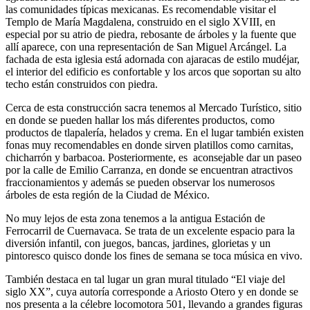
las comunidades típicas mexicanas. Es recomendable visitar el
Templo de María Magdalena, construido en el siglo XVIII, en
especial por su atrio de piedra, rebosante de árboles y la fuente que
allí aparece, con una representación de San Miguel Arcángel. La
fachada de esta iglesia está adornada con ajaracas de estilo mudéjar,
el interior del edificio es confortable y los arcos que soportan su alto
techo están construidos con piedra.
Cerca de esta construcción sacra tenemos al Mercado Turístico, sitio
en donde se pueden hallar los más diferentes productos, como
productos de tlapalería, helados y crema. En el lugar también existen
fonas muy recomendables en donde sirven platillos como carnitas,
chicharrón y barbacoa. Posteriormente, es aconsejable dar un paseo
por la calle de Emilio Carranza, en donde se encuentran atractivos
fraccionamientos y además se pueden observar los numerosos
árboles de esta región de la Ciudad de México.
No muy lejos de esta zona tenemos a la antigua Estación de
Ferrocarril de Cuernavaca. Se trata de un excelente espacio para la
diversión infantil, con juegos, bancas, jardines, glorietas y un
pintoresco quisco donde los fines de semana se toca música en vivo.
También destaca en tal lugar un gran mural titulado “El viaje del
siglo XX”, cuya autoría corresponde a Ariosto Otero y en donde se
nos presenta a la célebre locomotora 501, llevando a grandes figuras