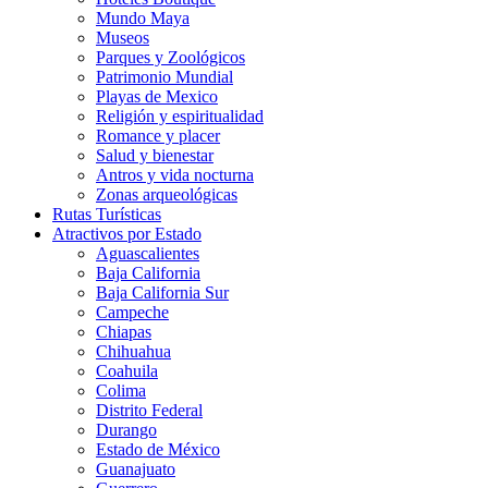
Mundo Maya
Museos
Parques y Zoológicos
Patrimonio Mundial
Playas de Mexico
Religión y espiritualidad
Romance y placer
Salud y bienestar
Antros y vida nocturna
Zonas arqueológicas
Rutas Turísticas
Atractivos por Estado
Aguascalientes
Baja California
Baja California Sur
Campeche
Chiapas
Chihuahua
Coahuila
Colima
Distrito Federal
Durango
Estado de México
Guanajuato