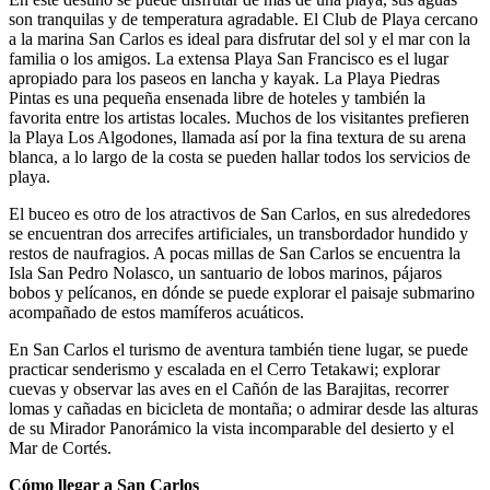
son tranquilas y de temperatura agradable. El Club de Playa cercano
a la marina San Carlos es ideal para disfrutar del sol y el mar con la
familia o los amigos. La extensa Playa San Francisco es el lugar
apropiado para los paseos en lancha y kayak. La Playa Piedras
Pintas es una pequeña ensenada libre de hoteles y también la
favorita entre los artistas locales. Muchos de los visitantes prefieren
la Playa Los Algodones, llamada así por la fina textura de su arena
blanca, a lo largo de la costa se pueden hallar todos los servicios de
playa.
El buceo es otro de los atractivos de San Carlos, en sus alrededores
se encuentran dos arrecifes artificiales, un transbordador hundido y
restos de naufragios. A pocas millas de San Carlos se encuentra la
Isla San Pedro Nolasco, un santuario de lobos marinos, pájaros
bobos y pelícanos, en dónde se puede explorar el paisaje submarino
acompañado de estos mamíferos acuáticos.
En San Carlos el turismo de aventura también tiene lugar, se puede
practicar senderismo y escalada en el Cerro Tetakawi; explorar
cuevas y observar las aves en el Cañón de las Barajitas, recorrer
lomas y cañadas en bicicleta de montaña; o admirar desde las alturas
de su Mirador Panorámico la vista incomparable del desierto y el
Mar de Cortés.
Cómo llegar a San Carlos