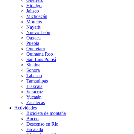
Guerrero
Hidalgo
Jalisco
Michoacán
Morelos
Nayarit
Nuevo León
Oaxaca
Puebla
Querétaro
Quintana Roo
San Luis Potosí
Sinaloa
Sonora
Tabasco
Tamaulipas
Tlaxcala
Veracruz
Yucatán
Zacatecas
Actividades
Bicicleta de montaña
Buceo
Descenso en Río
Escalada