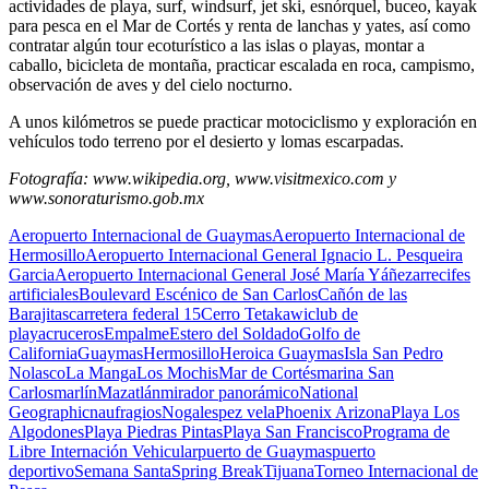
actividades de playa, surf, windsurf, jet ski, esnórquel, buceo, kayak
para pesca en el Mar de Cortés y renta de lanchas y yates, así como
contratar algún tour ecoturístico a las islas o playas, montar a
caballo, bicicleta de montaña, practicar escalada en roca, campismo,
observación de aves y del cielo nocturno.
A unos kilómetros se puede practicar motociclismo y exploración en
vehículos todo terreno por el desierto y lomas escarpadas.
Fotografía: www.wikipedia.org, www.visitmexico.com y
www.sonoraturismo.gob.mx
Aeropuerto Internacional de Guaymas
Aeropuerto Internacional de
Hermosillo
Aeropuerto Internacional General Ignacio L. Pesqueira
Garcia
Aeropuerto Internacional General José María Yáñez
arrecifes
artificiales
Boulevard Escénico de San Carlos
Cañón de las
Barajitas
carretera federal 15
Cerro Tetakawi
club de
playa
cruceros
Empalme
Estero del Soldado
Golfo de
California
Guaymas
Hermosillo
Heroica Guaymas
Isla San Pedro
Nolasco
La Manga
Los Mochis
Mar de Cortés
marina San
Carlos
marlín
Mazatlán
mirador panorámico
National
Geographic
naufragios
Nogales
pez vela
Phoenix Arizona
Playa Los
Algodones
Playa Piedras Pintas
Playa San Francisco
Programa de
Libre Internación Vehicular
puerto de Guaymas
puerto
deportivo
Semana Santa
Spring Break
Tijuana
Torneo Internacional de