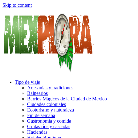
Skip to content
Tipo de viaje
Artesanías y tradiciones
Balnearios
Barrios Mágicos de la Ciudad de Mexico
Ciudades coloniales
Ecoturismo y naturaleza
Fin de semana
Gastronomía y comida
Grutas ríos y cascadas
Haciendas
Hoteles Boutique