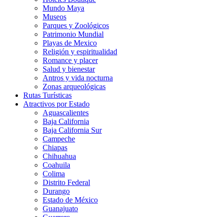
Mundo Maya
Museos
Parques y Zoológicos
Patrimonio Mundial
Playas de Mexico
Religión y espiritualidad
Romance y placer
Salud y bienestar
Antros y vida nocturna
Zonas arqueológicas
Rutas Turísticas
Atractivos por Estado
Aguascalientes
Baja California
Baja California Sur
Campeche
Chiapas
Chihuahua
Coahuila
Colima
Distrito Federal
Durango
Estado de México
Guanajuato