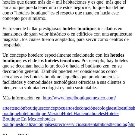
hoteles que tienen más de 4 mil habitaciones y es que, más que el
tamaño que pueda tener uno de estos negocios, lo que los define
como “hoteles boutique” es el respeto que manejen hacia este
concepto por sí mismo.
Es frecuente hallar prestigiosos
hoteles boutique
, instalados en
mansiones de gran valor histórico o en edificios con una arquitectura
magistral, los cuales fueron adaptados, para servir como centros de
hospedaje.
Un concepto hotelero especialmente relacionado con los
hoteles
boutique
, es el de los
hoteles temáticos
. Por ejemplo, hay hoteles
que se decantan hacia lo art decó o hacia el budismo zen, en su
decoración general. También pueden ser considerados como
cercanos a los hoteles boutique, aquellos que ponderan en las
facilidades y comodidades tecnológicas ofrecidas a sus clientes o
bien, en su voluntad ecologista y auto sustentable.
Más información en:
http://www.hotelboutiquemexico.com/
arte
atención
boutiques
concepto
cuartos
decoración
ecología
estilo
estilos
h
boutique
hotel boutique Mexico
Hotel Hacienda
hoteles
Hoteles
Boutique En Mexico
hoteles
boutiques
localización
países
precio
servicios
sustentabilidad
tecnología
tu