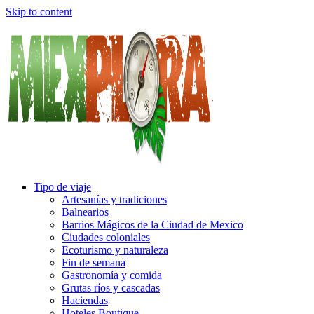
Skip to content
Tipo de viaje
Artesanías y tradiciones
Balnearios
Barrios Mágicos de la Ciudad de Mexico
Ciudades coloniales
Ecoturismo y naturaleza
Fin de semana
Gastronomía y comida
Grutas ríos y cascadas
Haciendas
Hoteles Boutique