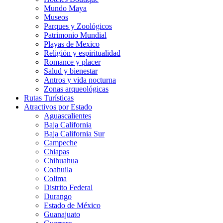
Mundo Maya
Museos
Parques y Zoológicos
Patrimonio Mundial
Playas de Mexico
Religión y espiritualidad
Romance y placer
Salud y bienestar
Antros y vida nocturna
Zonas arqueológicas
Rutas Turísticas
Atractivos por Estado
Aguascalientes
Baja California
Baja California Sur
Campeche
Chiapas
Chihuahua
Coahuila
Colima
Distrito Federal
Durango
Estado de México
Guanajuato