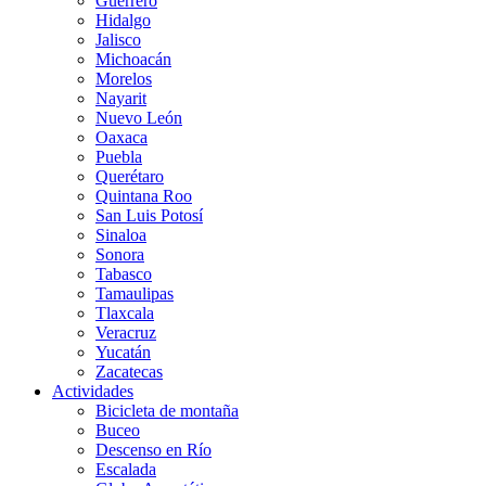
Guerrero
Hidalgo
Jalisco
Michoacán
Morelos
Nayarit
Nuevo León
Oaxaca
Puebla
Querétaro
Quintana Roo
San Luis Potosí
Sinaloa
Sonora
Tabasco
Tamaulipas
Tlaxcala
Veracruz
Yucatán
Zacatecas
Actividades
Bicicleta de montaña
Buceo
Descenso en Río
Escalada