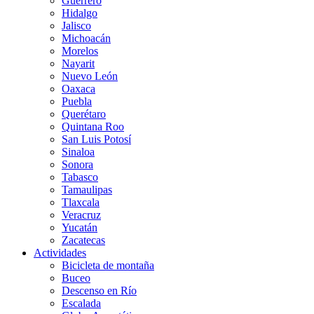
Guerrero
Hidalgo
Jalisco
Michoacán
Morelos
Nayarit
Nuevo León
Oaxaca
Puebla
Querétaro
Quintana Roo
San Luis Potosí
Sinaloa
Sonora
Tabasco
Tamaulipas
Tlaxcala
Veracruz
Yucatán
Zacatecas
Actividades
Bicicleta de montaña
Buceo
Descenso en Río
Escalada