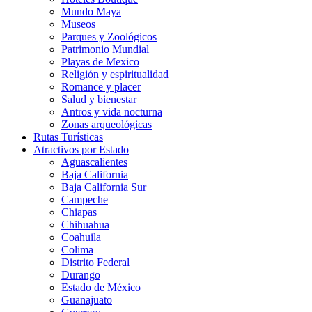
Mundo Maya
Museos
Parques y Zoológicos
Patrimonio Mundial
Playas de Mexico
Religión y espiritualidad
Romance y placer
Salud y bienestar
Antros y vida nocturna
Zonas arqueológicas
Rutas Turísticas
Atractivos por Estado
Aguascalientes
Baja California
Baja California Sur
Campeche
Chiapas
Chihuahua
Coahuila
Colima
Distrito Federal
Durango
Estado de México
Guanajuato