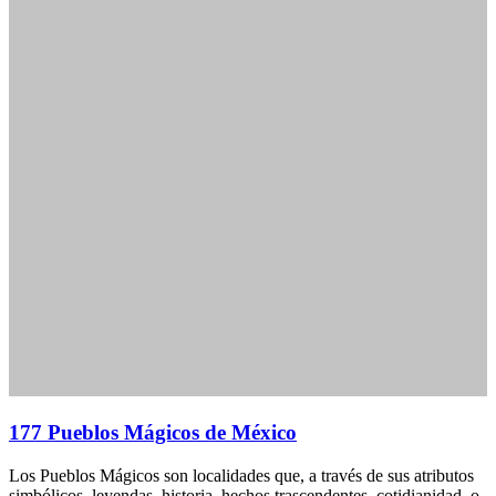
177 Pueblos Mágicos de México
Los Pueblos Mágicos son localidades que, a través de sus atributos
simbólicos, leyendas, historia, hechos trascendentes, cotidianidad, o
manifestaciones socio-culturales, representan una oportunidad para
el turismo. Estos pueblos ofrecen a los visitantes una experiencia
única, llena de tradición, cultura y belleza natural.