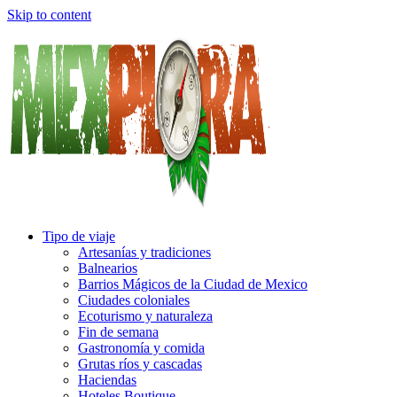
Skip to content
Tipo de viaje
Artesanías y tradiciones
Balnearios
Barrios Mágicos de la Ciudad de Mexico
Ciudades coloniales
Ecoturismo y naturaleza
Fin de semana
Gastronomía y comida
Grutas ríos y cascadas
Haciendas
Hoteles Boutique