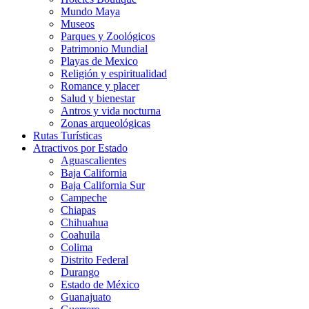
Mundo Maya
Museos
Parques y Zoológicos
Patrimonio Mundial
Playas de Mexico
Religión y espiritualidad
Romance y placer
Salud y bienestar
Antros y vida nocturna
Zonas arqueológicas
Rutas Turísticas
Atractivos por Estado
Aguascalientes
Baja California
Baja California Sur
Campeche
Chiapas
Chihuahua
Coahuila
Colima
Distrito Federal
Durango
Estado de México
Guanajuato