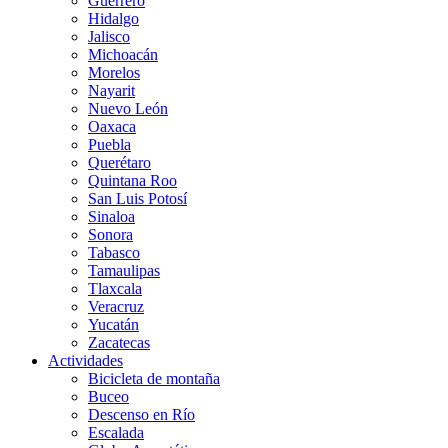
Guerrero
Hidalgo
Jalisco
Michoacán
Morelos
Nayarit
Nuevo León
Oaxaca
Puebla
Querétaro
Quintana Roo
San Luis Potosí
Sinaloa
Sonora
Tabasco
Tamaulipas
Tlaxcala
Veracruz
Yucatán
Zacatecas
Actividades
Bicicleta de montaña
Buceo
Descenso en Río
Escalada