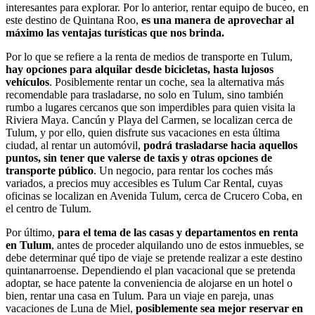
interesantes para explorar. Por lo anterior, rentar equipo de buceo, en
este destino de Quintana Roo,
es una manera de aprovechar al
máximo las ventajas turísticas que nos brinda.
Por lo que se refiere a la renta de medios de transporte en Tulum,
hay opciones para alquilar desde bicicletas, hasta lujosos
vehículos
. Posiblemente rentar un coche, sea la alternativa más
recomendable para trasladarse, no solo en Tulum, sino también
rumbo a lugares cercanos que son imperdibles para quien visita la
Riviera Maya. Cancún y Playa del Carmen, se localizan cerca de
Tulum, y por ello, quien disfrute sus vacaciones en esta última
ciudad, al rentar un automóvil,
podrá trasladarse hacia aquellos
puntos, sin tener que valerse de taxis y otras opciones de
transporte público
. Un negocio, para rentar los coches más
variados, a precios muy accesibles es Tulum Car Rental, cuyas
oficinas se localizan en Avenida Tulum, cerca de Crucero Coba, en
el centro de Tulum.
Por último,
para el tema de las casas y departamentos en renta
en Tulum
, antes de proceder alquilando uno de estos inmuebles, se
debe determinar qué tipo de viaje se pretende realizar a este destino
quintanarroense. Dependiendo el plan vacacional que se pretenda
adoptar, se hace patente la conveniencia de alojarse en un hotel o
bien, rentar una casa en Tulum. Para un viaje en pareja, unas
vacaciones de Luna de Miel,
posiblemente sea mejor reservar en