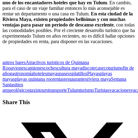
uno de los encantadores hoteles que hay en Tulum
. En cambio,
para el caso de un viaje familiar entonces lo más aconsejable es
rentar un departamento o una casa en Tulum.
En esta ciudad de la
Riviera Maya, existen propiedades bellísimas y con muchas
ventajas para pasar un periodo de descanso excelente
, con todas
las comodidades posibles. Por el creciente desarrollo turístico que ha
experimentado Tulum en años recientes, no es difícil hallar opciones
de propiedades en renta, para disponer en las vacaciones.
antros bares
Atractivos turisticos de Quintana
Roo
aviones
camiones
coches
cultura maya
discotecas
ecoturismo
fin de
año
gastronomía
hoteles
mayas
paseos
platillos
Playas
playas
mayas
playas quintana roo
rentas
restaurantes
riviera maya
Semana
Santa
sitios
arqueológicos
taxis
tours
transporte
Tulum
turismo
Turistas
vacaciones
vac
Share This