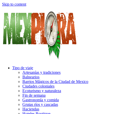
Skip to content
Tipo de viaje
Artesanías y tradiciones
Balnearios
Barrios Mágicos de la Ciudad de Mexico
Ciudades coloniales
Ecoturismo y naturaleza
Fin de semana
Gastronomía y comida
Grutas ríos y cascadas
Haciendas
Hoteles Boutique