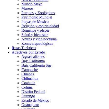
Mundo Maya
Museos
Parques y Zoológicos
Patrimonio Mundial
Playas de Mexico
Religión y espiritualidad
Romance y placer
Salud y bienestar
Antros y vida nocturna
Zonas arqueológicas
Rutas Turísticas
Atractivos por Estado
Aguascalientes
Baja California
Baja California Sur
Campeche
Chiapas
Chihuahua
Coahuila
Colima
Distrito Federal
Durango
Estado de México
Guanajuato