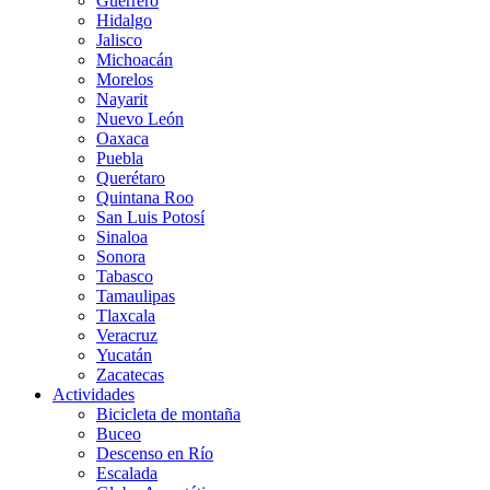
Guerrero
Hidalgo
Jalisco
Michoacán
Morelos
Nayarit
Nuevo León
Oaxaca
Puebla
Querétaro
Quintana Roo
San Luis Potosí
Sinaloa
Sonora
Tabasco
Tamaulipas
Tlaxcala
Veracruz
Yucatán
Zacatecas
Actividades
Bicicleta de montaña
Buceo
Descenso en Río
Escalada