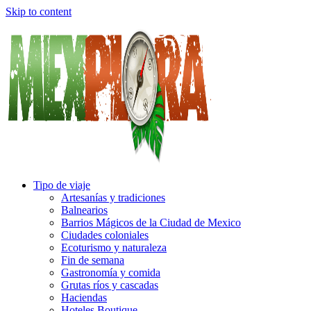
Skip to content
Tipo de viaje
Artesanías y tradiciones
Balnearios
Barrios Mágicos de la Ciudad de Mexico
Ciudades coloniales
Ecoturismo y naturaleza
Fin de semana
Gastronomía y comida
Grutas ríos y cascadas
Haciendas
Hoteles Boutique