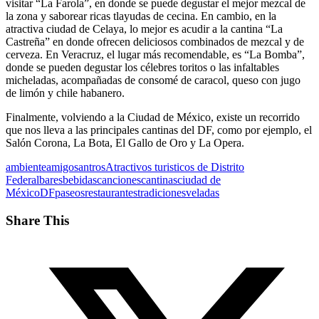
visitar “La Farola”, en donde se puede degustar el mejor mezcal de
la zona y saborear ricas tlayudas de cecina. En cambio, en la
atractiva ciudad de Celaya, lo mejor es acudir a la cantina “La
Castreña” en donde ofrecen deliciosos combinados de mezcal y de
cerveza. En Veracruz, el lugar más recomendable, es “La Bomba”,
donde se pueden degustar los célebres toritos o las infaltables
micheladas, acompañadas de consomé de caracol, queso con jugo
de limón y chile habanero.
Finalmente, volviendo a la Ciudad de México, existe un recorrido
que nos lleva a las principales cantinas del DF, como por ejemplo, el
Salón Corona, La Bota, El Gallo de Oro y La Opera.
ambiente
amigos
antros
Atractivos turisticos de Distrito
Federal
bares
bebidas
canciones
cantinas
ciudad de
México
DF
paseos
restaurantes
tradiciones
veladas
Share This