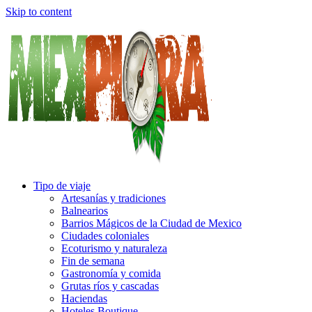
Skip to content
Tipo de viaje
Artesanías y tradiciones
Balnearios
Barrios Mágicos de la Ciudad de Mexico
Ciudades coloniales
Ecoturismo y naturaleza
Fin de semana
Gastronomía y comida
Grutas ríos y cascadas
Haciendas
Hoteles Boutique