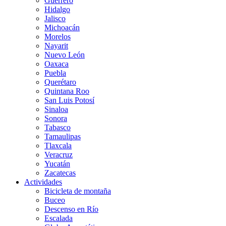
Guerrero
Hidalgo
Jalisco
Michoacán
Morelos
Nayarit
Nuevo León
Oaxaca
Puebla
Querétaro
Quintana Roo
San Luis Potosí
Sinaloa
Sonora
Tabasco
Tamaulipas
Tlaxcala
Veracruz
Yucatán
Zacatecas
Actividades
Bicicleta de montaña
Buceo
Descenso en Río
Escalada