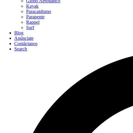
Globo Aerostático
Kayak
Paracaidismo
Parapente
Rappel
Surf
Blog
Anúnciate
Contáctanos
Search