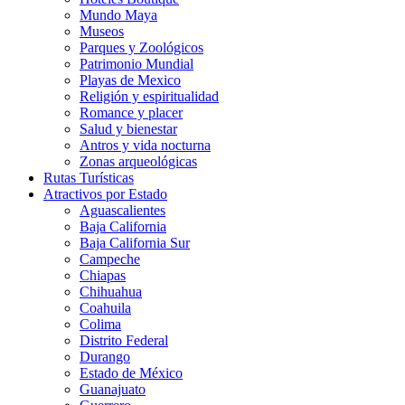
Mundo Maya
Museos
Parques y Zoológicos
Patrimonio Mundial
Playas de Mexico
Religión y espiritualidad
Romance y placer
Salud y bienestar
Antros y vida nocturna
Zonas arqueológicas
Rutas Turísticas
Atractivos por Estado
Aguascalientes
Baja California
Baja California Sur
Campeche
Chiapas
Chihuahua
Coahuila
Colima
Distrito Federal
Durango
Estado de México
Guanajuato